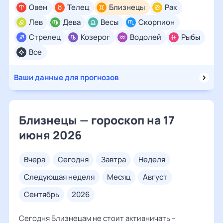
Овен
Телец
Близнецы
Рак
Лев
Дева
Весы
Скорпион
Стрелец
Козерог
Водолей
Рыбы
Все
Ваши данные для прогнозов
Близнецы — гороскоп на 17
июня 2026
вчера
сегодня
завтра
неделя
следующая неделя
месяц
август
сентябрь
2026
Сегодня Близнецам не стоит активничать –