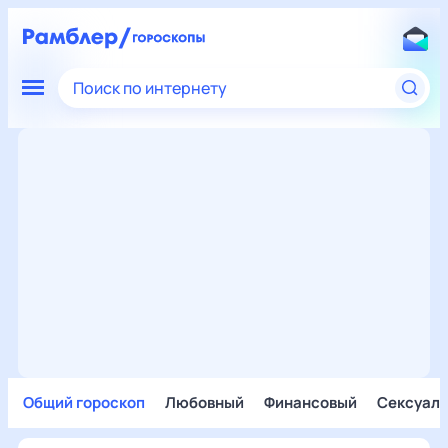
Поиск по интернету
Общий гороскоп
Любовный
Финансовый
Сексуал