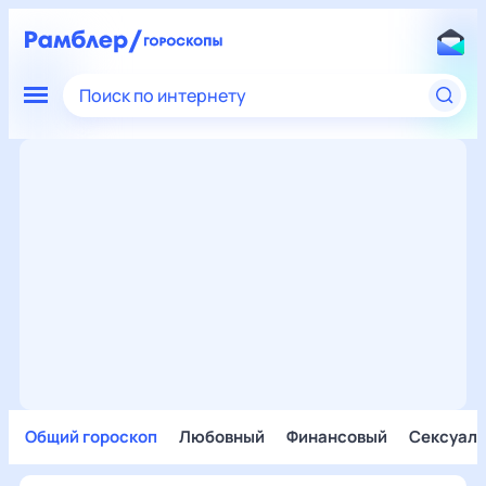
Поиск по интернету
Общий гороскоп
Любовный
Финансовый
Сексуал