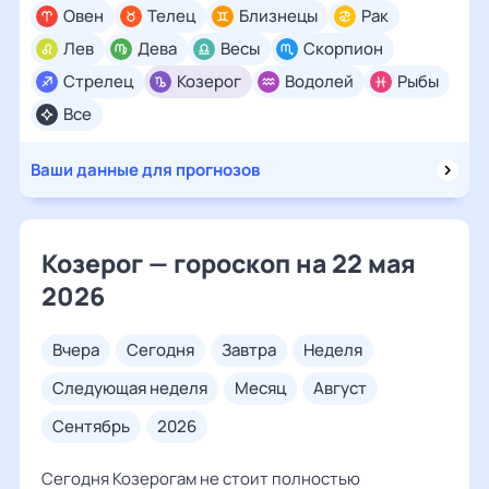
Овен
Телец
Близнецы
Рак
Лев
Дева
Весы
Скорпион
Стрелец
Козерог
Водолей
Рыбы
Все
Ваши данные для прогнозов
Козерог — гороскоп на 22 мая
2026
вчера
сегодня
завтра
неделя
следующая неделя
месяц
август
сентябрь
2026
Сегодня Козерогам не стоит полностью