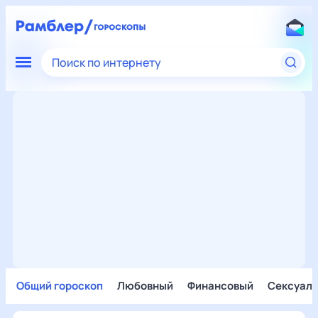
Поиск по интернету
Общий гороскоп
Любовный
Финансовый
Сексуал