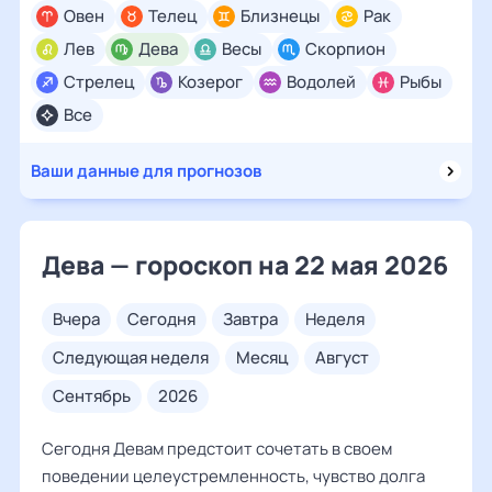
Овен
Телец
Близнецы
Рак
Лев
Дева
Весы
Скорпион
Стрелец
Козерог
Водолей
Рыбы
Все
Ваши данные для прогнозов
Дева — гороскоп на 22 мая 2026
вчера
сегодня
завтра
неделя
следующая неделя
месяц
август
сентябрь
2026
Сегодня Девам предстоит сочетать в своем
поведении целеустремленность, чувство долга