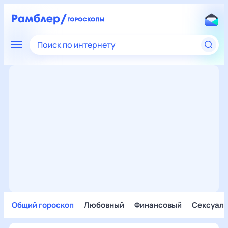
Поиск по интернету
Общий гороскоп
Любовный
Финансовый
Сексуал