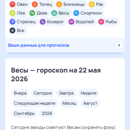
Овен
Телец
Близнецы
Рак
Лев
Дева
Весы
Скорпион
Стрелец
Козерог
Водолей
Рыбы
Все
Ваши данные для прогнозов
Весы — гороскоп на 22 мая
2026
вчера
сегодня
завтра
неделя
следующая неделя
месяц
август
сентябрь
2026
Сегодня звезды советуют Весам сохранять фокус