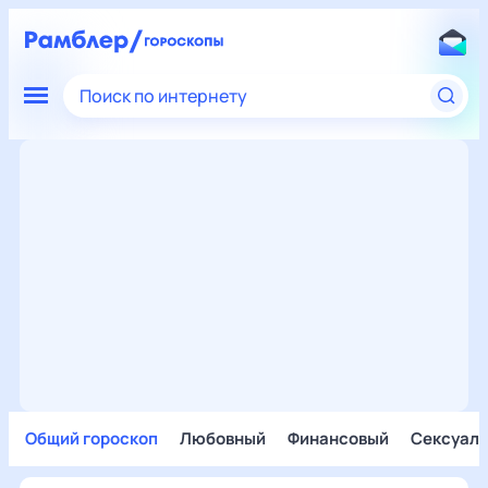
Поиск по интернету
Общий гороскоп
Любовный
Финансовый
Сексуал