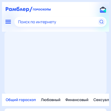
Поиск по интернету
Общий гороскоп
Любовный
Финансовый
Сексуал