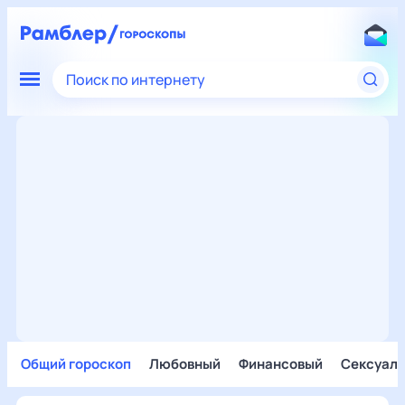
Поиск по интернету
Общий гороскоп
Любовный
Финансовый
Сексуал