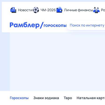
Новости
ЧМ-2026
Личные финансы
Ро
Еда
Поиск по интернету
Здор
Разв
Дом 
Спор
Карь
Авто
Техн
Жизн
Сбер
Горо
Гороскопы
Знаки зодиака
Таро
Натальная карт