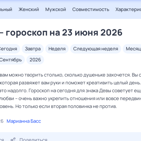
льный
Женский
Мужской
Совместимость
Характери
— гороскоп на 23 июня 2026
сегодня
завтра
неделя
следующая неделя
месяц
сентябрь
2026
вам можно творить столько, сколько душеньке захочется. Вы
 которая развяжет вам руки и поможет креативить целый день
то надолго. Гороскоп на сегодня для знака Девы советует е
 любви – очень важно укрепить отношения или вовсе передви
овень. Но только если вторая половинка не против.
26
Марианна Басс
ся
Поделиться