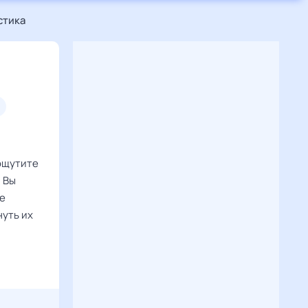
стика
 ощутите
. Вы
ще
нуть их