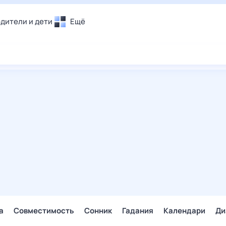
дители и дети
Ещё
Почта
овье
Поиск
лечения и отдых
Погода
и уют
ТВ-программа
т
ера
ологии и тренды
енные ситуации
егаем вместе
скопы
Помощь
а
Совместимость
Сонник
Гадания
Календари
Ди