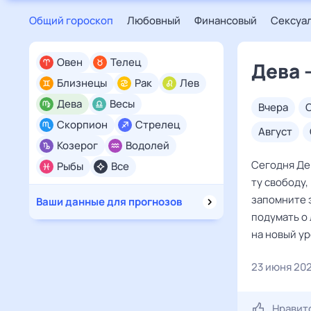
Общий гороскоп
Любовный
Финансовый
Сексуа
Овен
Телец
Дева 
Близнецы
Рак
Лев
Дева
Весы
вчера
Скорпион
Стрелец
август
Козерог
Водолей
Сегодня Де
Рыбы
Все
ту свободу,
запомните э
Ваши данные для прогнозов
подумать о
на новый ур
23 июня 20
Нравит