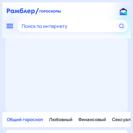
Поиск по интернету
Общий гороскоп
Любовный
Финансовый
Сексуал