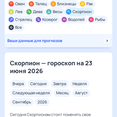
Овен
Телец
Близнецы
Рак
Лев
Дева
Весы
Скорпион
Стрелец
Козерог
Водолей
Рыбы
Все
Ваши данные для прогнозов
Скорпион — гороскоп на 23
июня 2026
вчера
сегодня
завтра
неделя
следующая неделя
месяц
август
сентябрь
2026
Сегодня Скорпионам стоит поменять свое