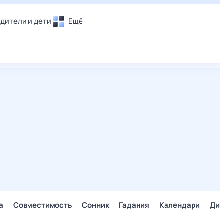
дители и дети
Ещё
Почта
овье
Поиск
лечения и отдых
Погода
и уют
ТВ-программа
т
ера
ологии и тренды
енные ситуации
егаем вместе
скопы
Помощь
а
Совместимость
Сонник
Гадания
Календари
Ди