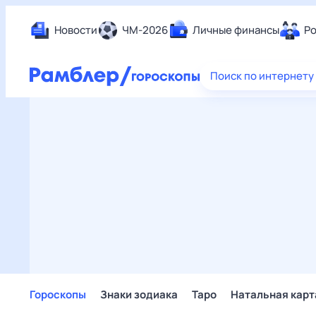
Новости
ЧМ-2026
Личные финансы
Ро
Еда
Поиск по интернету
Здор
Разв
Дом 
Спор
Карь
Авто
Техн
Жизн
Сбер
Горо
Гороскопы
Знаки зодиака
Таро
Натальная карт