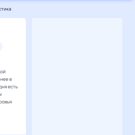
стика
кой
нее в
дня есть
м
ровья