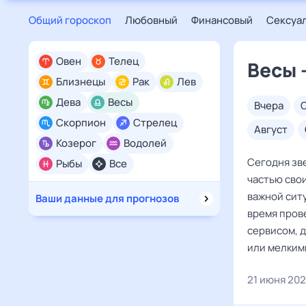
Общий гороскоп
Любовный
Финансовый
Сексуа
Овен
Телец
Весы 
Близнецы
Рак
Лев
Дева
Весы
вчера
Скорпион
Стрелец
август
Козерог
Водолей
Сегодня зв
Рыбы
Все
частью сво
важной ситу
Ваши данные для прогнозов
время пров
сервисом, 
или мелким
21 июня 20