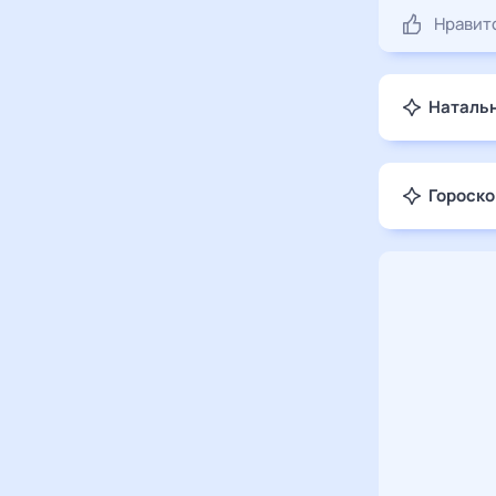
Нравит
Натальн
Гороско