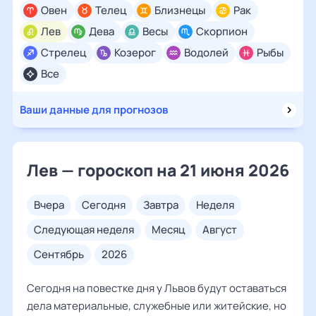
Овен
Телец
Близнецы
Рак
Лев
Дева
Весы
Скорпион
Стрелец
Козерог
Водолей
Рыбы
Все
Ваши данные для прогнозов
Лев — гороскоп на 21 июня 2026
вчера
сегодня
завтра
неделя
следующая неделя
месяц
август
сентябрь
2026
Сегодня на повестке дня у Львов будут оставаться
дела материальные, служебные или житейские, но