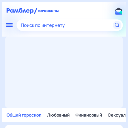
Поиск по интернету
Общий гороскоп
Любовный
Финансовый
Сексуал