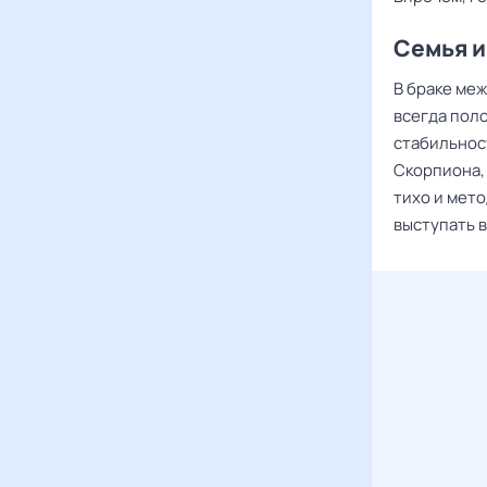
Семья и
В браке ме
всегда пол
стабильност
Скорпиона,
тихо и мето
выступать 