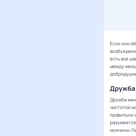
Если они о
возбуждения
есть все ша
между женщ
добродушны
Дружба
Дружба жен
чистотой м
правильно и
разумеется,
мужчины-Ль