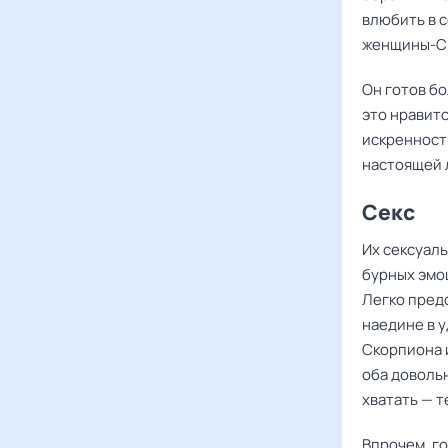
влюбить в с
женщины-Ск
Он готов б
это нравит
искренност
настоящей 
Секс
Их сексуаль
бурных эмоц
Легко предс
наедине в 
Скорпиона 
оба довольн
хватать — т
Впрочем, го