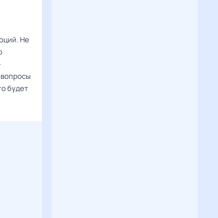
оций. Не
ю
-
ь вопросы
то будет