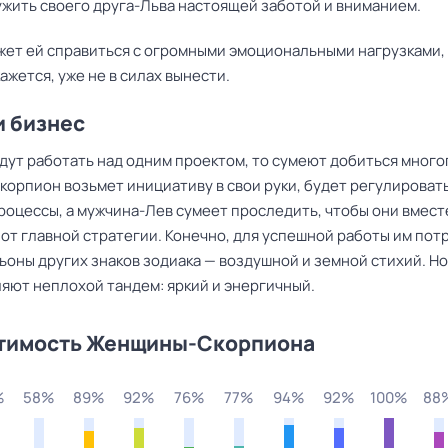
ужить своего друга-Льва настоящей заботой и вниманием.
жет ей справиться с огромными эмоциональными нагрузками,
 кажется, уже не в силах вынести.
и бизнес
дут работать над одним проектом, то сумеют добиться много
орпион возьмет инициативу в свои руки, будет регулироват
роцессы, а мужчина-Лев сумеет проследить, чтобы они вмест
 от главной стратегии. Конечно, для успешной работы им по
ьоны других знаков зодиака — воздушной и земной стихий. Н
ляют неплохой тандем: яркий и энергичный.
тимость Женщины-Скорпиона
%
58%
89%
92%
76%
77%
94%
92%
100%
88