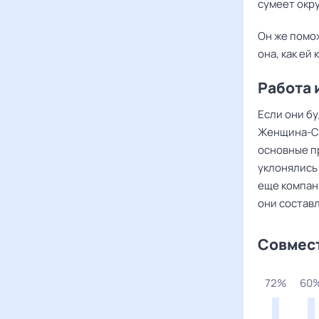
сумеет окр
Он же помо
она, как ей
Работа 
Если они бу
Женщина-Ск
основные п
уклонялись
еще компан
они состав
Совмес
5%
91%
64%
88%
92%
96%
81%
72%
60