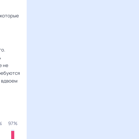
 которые
го.
ь
е не
требуются
о вдвоем
%
97%
84%
72%
100%
71%
100%
82%
92%