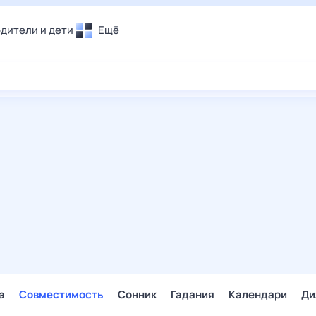
дители и дети
Ещё
Почта
овье
Поиск
лечения и отдых
Погода
и уют
ТВ-программа
т
ера
ологии и тренды
енные ситуации
егаем вместе
скопы
Помощь
а
Совместимость
Сонник
Гадания
Календари
Ди