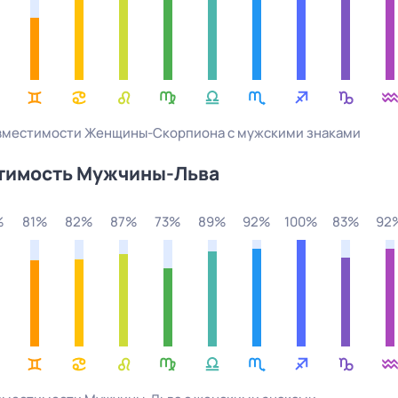
овместимости
Женщины
-
Скорпиона
с
мужскими
знаками
тимость Мужчины-
Льва
%
81%
82%
87%
73%
89%
92%
100%
83%
92