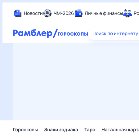
Новости
ЧМ-2026
Личные финансы
Ро
Еда
Поиск по интернету
Здор
Разв
Дом 
Спор
Карь
Авто
Техн
Жизн
Сбер
Горо
Гороскопы
Знаки зодиака
Таро
Натальная карт