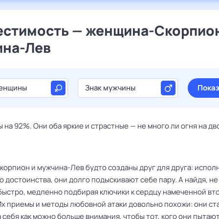
стимость — женщина-Скорпион
ина-Лев
женщины
Знак мужчины
Показ
на 92%. Они оба яркие и страстные — не много ли огня на дв
орпион и мужчина-Лев будто созданы друг для друга: испо
 достоинства, они долго подыскивают себе пару. А найдя, не
быстро, медленно подбирая ключики к сердцу намеченной вт
Их приемы и методы любовной атаки довольно похожи: они с
 себя как можно больше внимания, чтобы тот, кого они пытаю