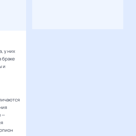
, у них
в браке
ы и
тличаются
ния
я —
ля
орпион