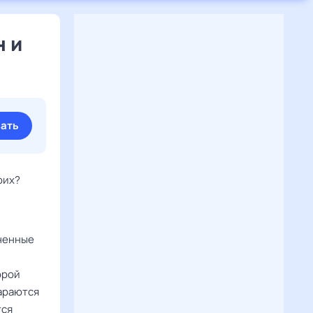
 и
ать
оих?
лненные
орой
тараются
тся