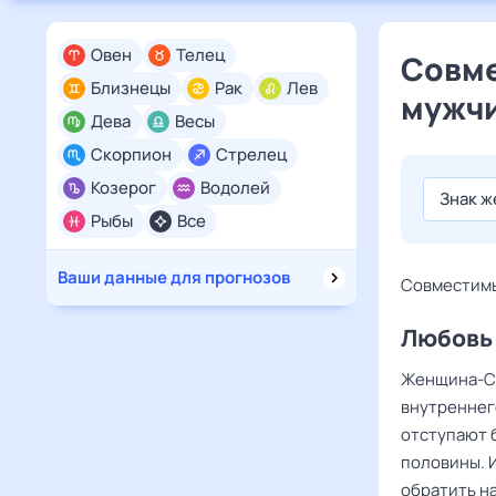
Овен
Телец
Совме
Близнецы
Рак
Лев
мужч
Дева
Весы
Скорпион
Стрелец
Козерог
Водолей
Знак 
Рыбы
Все
Ваши данные для прогнозов
Совместимы 
Любовь
Женщина-Ск
внутреннего
отступают 
половины. 
обратить на