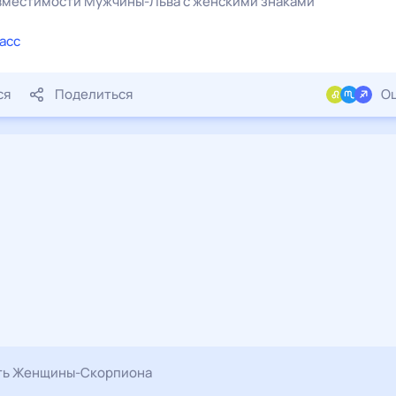
овместимости
Мужчины
-
Льва
с
женскими
знаками
асс
ся
Поделиться
Оц
ть Женщины-Скорпиона