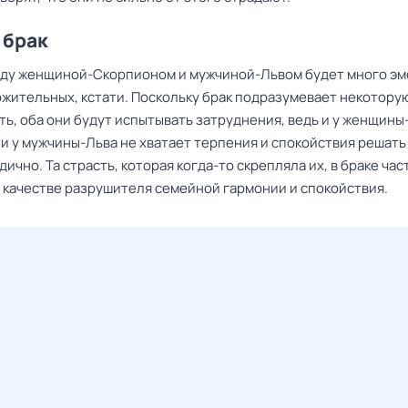
 брак
жду женщиной-Скорпионом и мужчиной-Львом будет много эм
ожительных, кстати. Поскольку брак подразумевает некотору
ь, оба они будут испытывать затруднения, ведь и у женщины
 и у мужчины-Льва не хватает терпения и спокойствия решат
дично. Та страсть, которая когда-то скрепляла их, в браке час
в качестве разрушителя семейной гармонии и спокойствия.