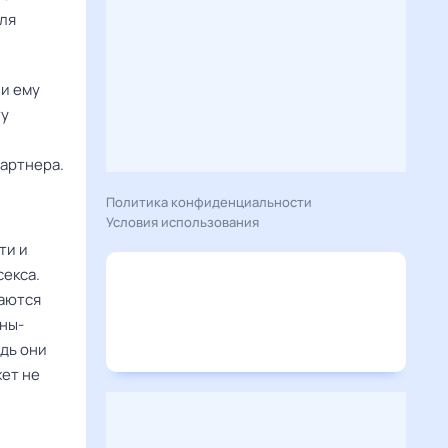
для
и ему
ту
партнера.
Политика конфиденциальности
Условия использования
ти и
секса.
таются
ины-
дь они
жет не