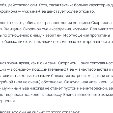
ебя, действовал сам. Хотя, такая тактика больше характерна 
орпиона — мужчина-Лев действует более открыто.
олее открыто добиваться расположения женщины-Скорпиона, 
ся. Женщина-Скорпион очень сердечна, мужчина-Лев видит э
ь по отношению к нему и верит ей. Их отношения пропитаны
любовью, никто из них двоих не сомневается в преданности 
ная жизнь яркая, как и они сами. Скорпион — знак сексуальнос
ий — в основном подсознательных; Лев — знак творчества и 
тавить, насколько сочными бывают их встречи, когда они ос
удобной (или не очень) обстановке. Сексуальная жизнь женщ
и мужчины-Льва никогда не станет пустой и неинтересной, ве
о творчески подходят к процессу. Единственное, чего им мо
ерпения.
ворят, что они не сильно от этого страдают.