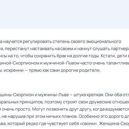
ба научатся регулировать степень своего эмоционального
, перестанут настаивать на своем и начнут слушать партнера
нсы на то, чтобы сохранить брак на долгие годы. Кстати, дети 
иной-Скорпионом и мужчиной-Львом часто очень талантлив
, искренни — прямо как сами дорогие родители.
щины-Скорпион и мужчины-Льва — штука крепкая. Они оба о
оральных принципов, поэтому строят свои дружеские отноше
 очень просто. Могут позвонить друг другу, когда вздумаетс
 не нарушив при этом ничьих планов. Особенно это дорого д
ва, который редко где чувствует себя «своим». Женщина-Ск