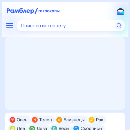
Поиск по интернету
Овен
Телец
Близнецы
Рак
Лев
Дева
Весы
Скорпион