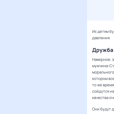
Их детям бу
давления.
Дружба
Наверное, э
мужчина-Ст
морального 
котором вс
то же время
сойдутся на
качества оч
Они будут д