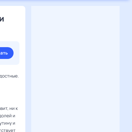
и
ать
достные.
ит, ни к
долей и
утину и
тствует