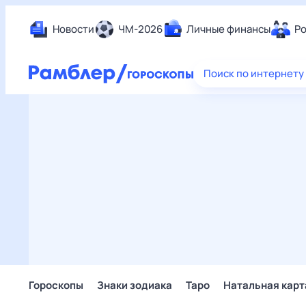
Новости
ЧМ-2026
Личные финансы
Ро
Еда
Поиск по интернету
Здор
Разв
Дом 
Спор
Карь
Авто
Техн
Жизн
Сбер
Горо
Гороскопы
Знаки зодиака
Таро
Натальная карт