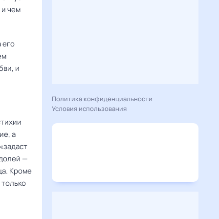
 и чем
 его
ем
бви, и
Политика конфиденциальности
Условия использования
стихии
ие, а
 «задаст
одолей —
ца. Кроме
 только