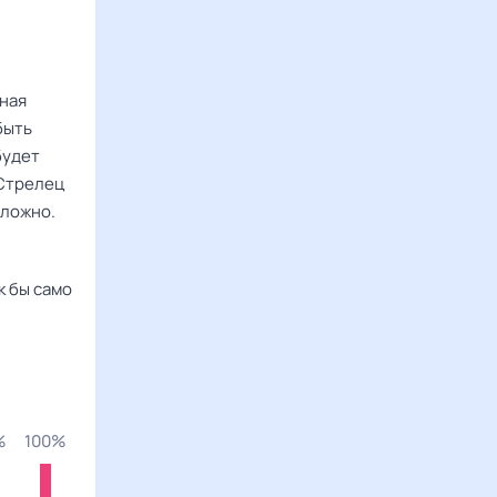
ьная
быть
будет
-Стрелец
сложно.
к бы само
%
100%
85%
82%
81%
83%
95%
100%
100