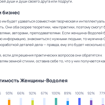
оей души и души своего друга или подруги.
и бизнес
о им будет удаваться совместная творческая и интеллектуал
ь. Они оба скорее теоретики, чем практики, поэтому смогут 
елями, авторами, преподавателями. Если женщина-Водолей 
ую информацию, знакомиться с нужными людьми, то мужчина
оработкой деталей дела — правда, ему это будет несколько 
, если для решения практических вопросов они обратятся к
лям земной стихии, оставив себе то, что у них получается ка
тимость Женщины-Водолея
%
93%
66%
92%
67%
100%
89%
100%
92%
77