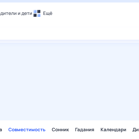
дители и дети
Ещё
Почта
овье
Поиск
лечения и отдых
Погода
и уют
ТВ-программа
т
ера
ологии и тренды
енные ситуации
егаем вместе
скопы
Помощь
а
Совместимость
Сонник
Гадания
Календари
Ди