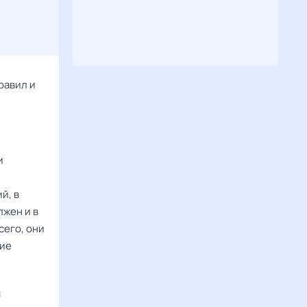
равил и
и
й, в
лжен и в
сего, они
кие
я