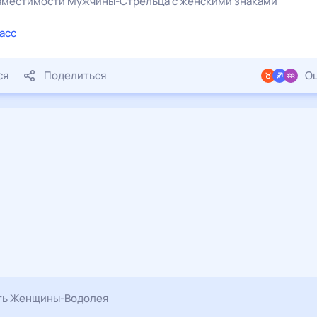
овместимости
Мужчины
-
Стрельца
с
женскими
знаками
асс
ся
Поделиться
Оц
ть Женщины-Водолея