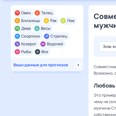
Овен
Телец
Совме
Близнецы
Рак
Лев
мужч
Дева
Весы
Скорпион
Стрелец
Козерог
Водолей
Знак 
Рыбы
Все
Ваши данные для прогнозов
Совместимы
Возможно, о
Любовь
Это пример 
чему не скл
мужчина-Ст
собственни