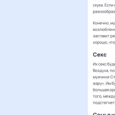
скука. Если
разнообрази
Конечно, м
возлюбленн
заставит ре
хорошо, что
Секс
Их секс бу
Воздуха, по
мужчина-Ст
жару». Им б
большая ор
того, между
подстегнет 
Семья и