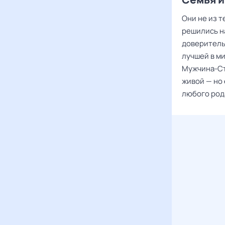
Они не из т
решились на
доверитель
лучшей в ми
Мужчина-Ст
живой — но 
любого род