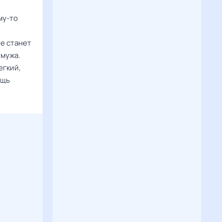
му-то
е станет
 мужа.
егкий,
ощь