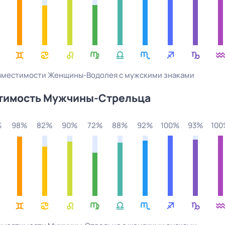
овместимости
Женщины
-
Водолея
с
мужскими
знаками
тимость Мужчины-
Стрельца
%
98%
82%
90%
72%
88%
92%
100%
93%
10