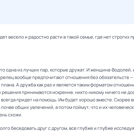
дет весело и радостно расти в такой семье, где нет строгих п
то одна из лучших пар, которые дружат. И женщина-Водолей, 
релец вообще предпочитают отношения без обязательств —
плана. А дружба как раз и является таким форматом отношени
е решения принимаются искренне, никто никому ничего не до
 всегда придет на помощь. Им будет хорошо вместе. Скорее в
 почве общих увлечений, а потом поймут, что и их человечес
ень схожи.
олго беседовать друг с другом, все глубже и глубже исследу