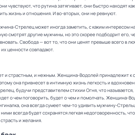
 они чувствуют, что рутина затягивает, они быстро находят как
ть жизнь и отношения. И во-вторых, они не ревнуют.
ужчина-Стрелец может иногда заметить, с каким интересом на
ую смотрят другие мужчины, но это скорее подбодрит его, ч
вновать. Свобода — вот то, что они ценят превыше всего в лю
 их ценности совпадают.
дет и страстным, и нежным. Женщина-Водолей принадлежит к 
этому она привнесет в интимную жизнь легкость и вдохновен
релец, будучи представителем стихии Огня, что называется,
удет о чем поговорить, будет о чем и помолчать. Женщина-В
игиналка, она всегда сумеет чем-то удивить мужчину-Стрель
 ними всегда будет сохранятся легкая недоговоренность, что
страсть и желания.
 брак