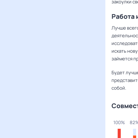
закоулки св
Работа 
Лучше всег
деятельност
исследоват
искать нов
займется пр
Будет лучше
представите
собой.
Совмес
5%
81%
100%
93%
84%
82%
67%
100%
82