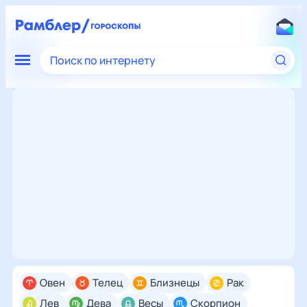
Поиск по интернету
Овен
Телец
Близнецы
Рак
Лев
Дева
Весы
Скорпион