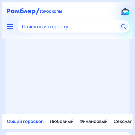
Поиск по интернету
Общий гороскоп
Любовный
Финансовый
Сексуал