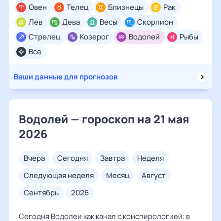
Овен
Телец
Близнецы
Рак
Лев
Дева
Весы
Скорпион
Стрелец
Козерог
Водолей
Рыбы
Все
Ваши данные для прогнозов
Водолей — гороскоп на 21 мая
2026
вчера
сегодня
завтра
неделя
следующая неделя
месяц
август
сентябрь
2026
Сегодня Водолеи как канал с конспирологией: в