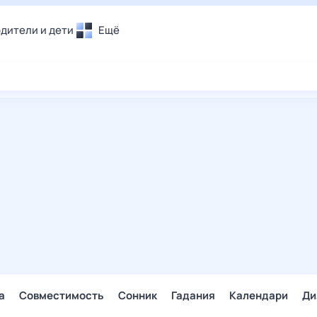
дители и дети
Ещё
Почта
овье
Поиск
лечения и отдых
Погода
и уют
ТВ-программа
т
ера
ологии и тренды
енные ситуации
егаем вместе
скопы
Помощь
а
Совместимость
Сонник
Гадания
Календари
Ди