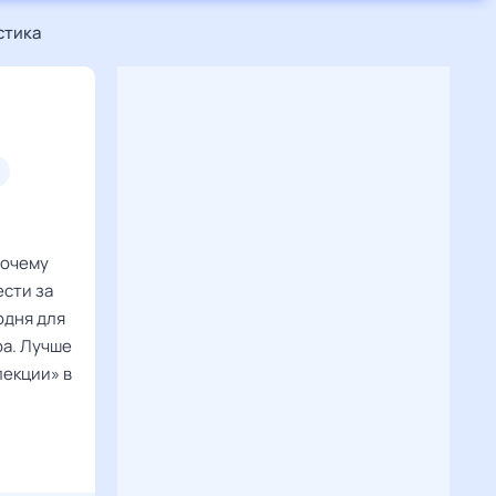
стика
почему
ести за
одня для
ра. Лучше
лекции» в