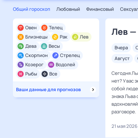
Общий гороскоп
Любовный
Финансовый
Сексуа
Овен
Телец
Лев —
Близнецы
Рак
Лев
Дева
Весы
вчера
Скорпион
Стрелец
август
Козерог
Водолей
Сегодня Ль
Рыбы
Все
нет? У вас 
собой людей
Ваши данные для прогнозов
знака Льва 
вдохновляйт
разговоре.
21 мая 2026