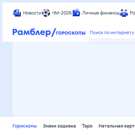
Новости
ЧМ-2026
Личные финансы
Ро
Еда
Поиск по интернету
Здор
Разв
Дом 
Спор
Карь
Авто
Техн
Жизн
Сбер
Горо
Гороскопы
Знаки зодиака
Таро
Натальная карт