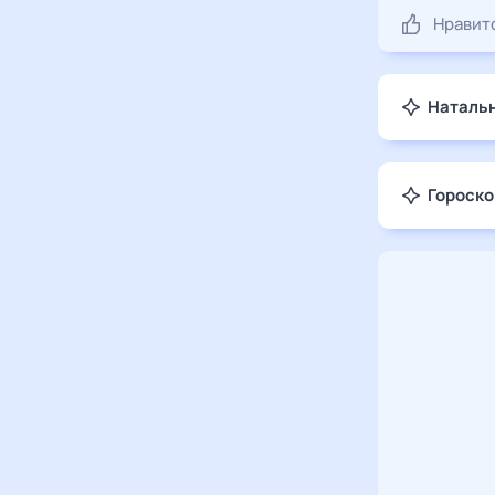
Нравит
Натальн
Гороско