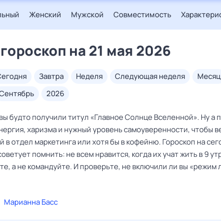
льный
Женский
Мужской
Совместимость
Характери
 гороскоп на 21 мая 2026
сегодня
завтра
неделя
следующая неделя
месяц
сентябрь
2026
вы будто получили титул «Главное Солнце Вселенной». Ну а 
энергия, харизма и нужный уровень самоуверенности, чтобы в
 в отдел маркетинга или хотя бы в кофейню. Гороскоп на сег
советует помнить: не всем нравится, когда их учат жить в 9 ут
е, а не командуйте. И проверьте, не включили ли вы «режим 
Марианна Басс