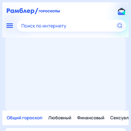
Поиск по интернету
Общий гороскоп
Любовный
Финансовый
Сексуал