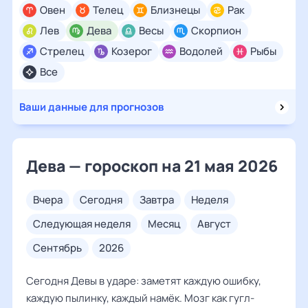
Овен
Телец
Близнецы
Рак
Лев
Дева
Весы
Скорпион
Стрелец
Козерог
Водолей
Рыбы
Все
Ваши данные для прогнозов
Дева — гороскоп на 21 мая 2026
вчера
сегодня
завтра
неделя
следующая неделя
месяц
август
сентябрь
2026
Сегодня Девы в ударе: заметят каждую ошибку,
каждую пылинку, каждый намёк. Мозг как гугл-