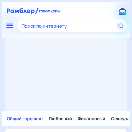
Поиск по интернету
Общий гороскоп
Любовный
Финансовый
Сексуал