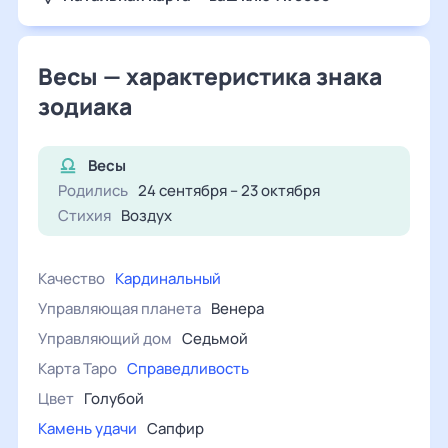
Стрелец — характеристика знака
Козерог — характеристика знака
Весы — характеристика знака
зодиака
Водолей — характеристика знака
Рыбы — характеристика знака
Весы
Родились
24 сентября – 23 октября
Стихия
Воздух
Качество
кардинальный
Управляющая планета
венера
Управляющий дом
седьмой
Карта Таро
справедливость
Цвет
голубой
Камень удачи
сапфир