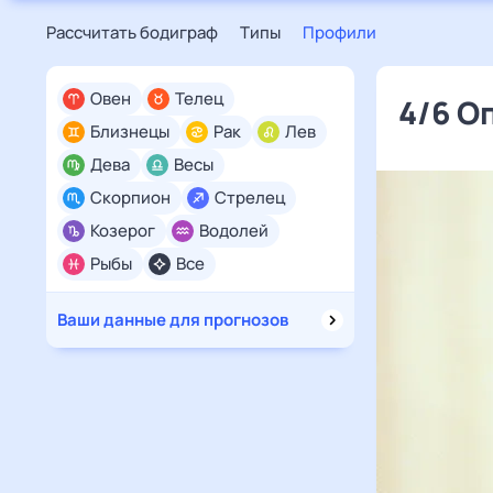
Рассчитать бодиграф
Типы
Профили
Овен
Телец
4/6 О
Близнецы
Рак
Лев
Дева
Весы
Скорпион
Стрелец
Козерог
Водолей
Рыбы
Все
Ваши данные для прогнозов