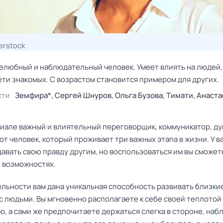
erstock
елюбный и наблюдательный человек. Умеет влиять на людей,
ети знакомых. С возрастом становится примером для других.
сти
Земфира*
,
Сергей Шнуров
,
Ольга Бузова
,
Тимати
,
Анаста
циале важный и влиятельный переговорщик, коммуникатор, д
от человек, который проживает три важных этапа в жизни. У в
авать свою правду другим, но воспользоваться им вы сможет
 возможностях.
ельности вам дана уникальная способность развивать близки
с людьми. Вы мгновенно располагаете к себе своей теплотой
, а сами же предпочитаете держаться слегка в стороне, наб