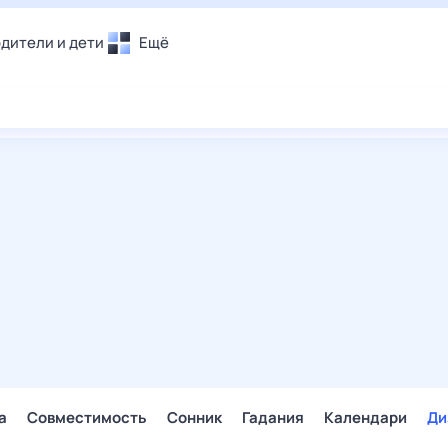
дители и дети
Ещё
Почта
овье
Поиск
лечения и отдых
Погода
и уют
ТВ-программа
т
ера
ологии и тренды
енные ситуации
егаем вместе
скопы
Помощь
а
Совместимость
Сонник
Гадания
Календари
Ди