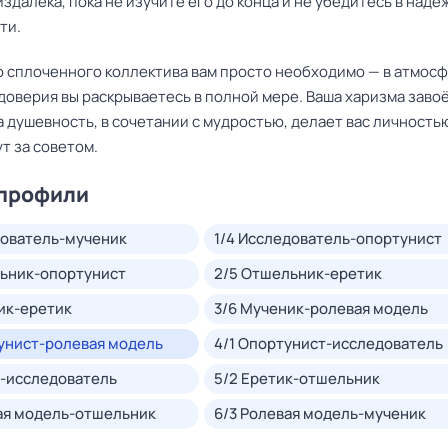
здалека, пока не изучите его до конца и не убедитесь в наде
ти.
ю сплоченного коллектива вам просто необходимо — в атмос
доверия вы раскрываетесь в полной мере. Ваша харизма заво
а душевность, в сочетании с мудростью, делает вас личностью
т за советом.
профили
ователь-мученик
1/4
Исследователь-опортунист
ьник-опортунист
2/5
Отшельник-еретик
ик-еретик
3/6
Мученик-ролевая модель
унист-ролевая модель
4/1
Опортунист-исследователь
-исследователь
5/2
Еретик-отшельник
ая модель-отшельник
6/3
Ролевая модель-мученик