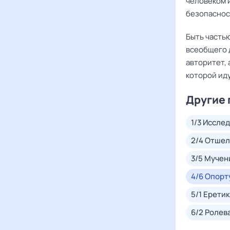
человеком и
безопаснос
Быть часть
всеобщего 
авторитет, 
которой иду
Другие
1/3
Исслед
2/4
Отшел
3/5
Мучен
4/6
Опорт
5/1
Еретик
6/2
Ролев