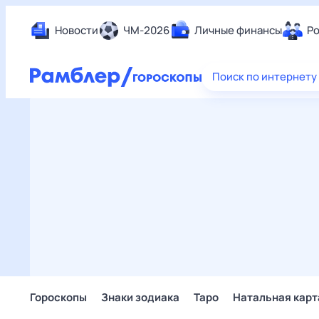
Новости
ЧМ-2026
Личные финансы
Ро
Еда
Поиск по интернету
Здор
Разв
Дом 
Спор
Карь
Авто
Техн
Жизн
Сбер
Горо
Гороскопы
Знаки зодиака
Таро
Натальная карт