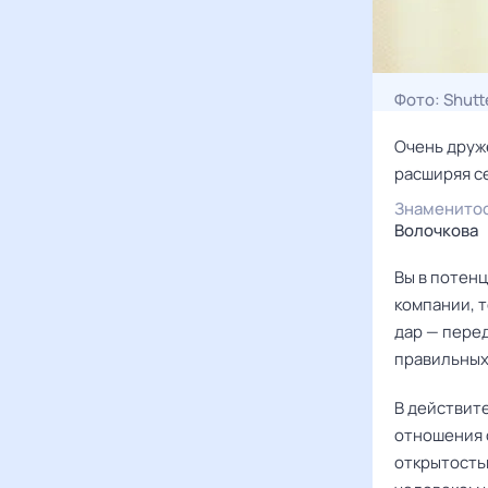
Фото:
Shutt
Очень друж
расширяя с
Знаменито
Волочкова
Вы в потен
компании, т
дар — перед
правильных
В действит
отношения 
открытостью