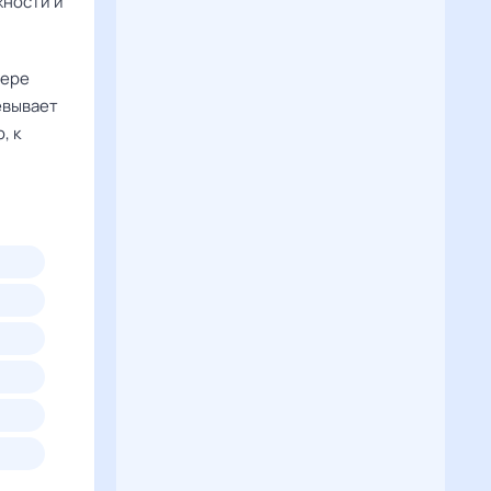
жности и
фере
ёвывает
, к