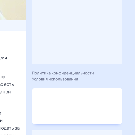
сия
Политика конфиденциальности
уша
Условия использования
ас есть
е при
е
 и
людать за