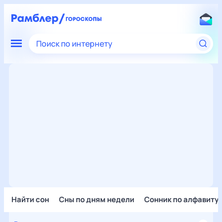
Поиск по интернету
Найти сон
Сны по дням недели
Сонник по алфавиту