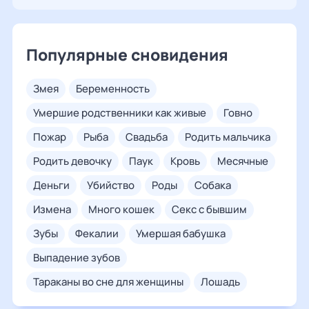
Популярные сновидения
змея
беременность
умершие родственники как живые
говно
пожар
рыба
свадьба
родить мальчика
родить девочку
паук
кровь
месячные
деньги
убийство
роды
собака
измена
много кошек
секс с бывшим
зубы
фекалии
умершая бабушка
выпадение зубов
тараканы во сне для женщины
лошадь