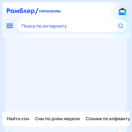
Поиск по интернету
Найти сон
Сны по дням недели
Сонник по алфавиту