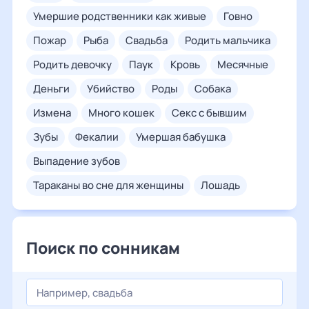
умершие родственники как живые
говно
пожар
рыба
свадьба
родить мальчика
родить девочку
паук
кровь
месячные
деньги
убийство
роды
собака
измена
много кошек
секс с бывшим
зубы
фекалии
умершая бабушка
выпадение зубов
тараканы во сне для женщины
лошадь
Поиск по сонникам