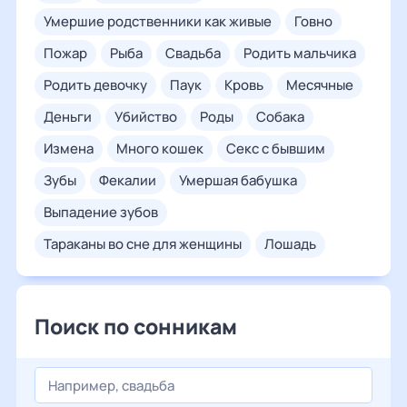
умершие родственники как живые
говно
пожар
рыба
свадьба
родить мальчика
родить девочку
паук
кровь
месячные
деньги
убийство
роды
собака
измена
много кошек
секс с бывшим
зубы
фекалии
умершая бабушка
выпадение зубов
тараканы во сне для женщины
лошадь
Поиск по сонникам