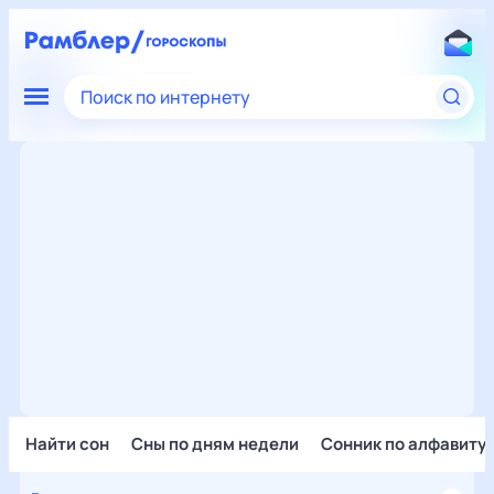
Поиск по интернету
Найти сон
Сны по дням недели
Сонник по алфавиту