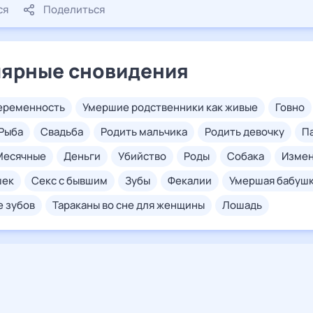
ся
Поделиться
ярные сновидения
беременность
умершие родственники как живые
говно
рыба
свадьба
родить мальчика
родить девочку
месячные
деньги
убийство
роды
собака
изме
шек
секс с бывшим
зубы
фекалии
умершая бабуш
е зубов
тараканы во сне для женщины
лошадь