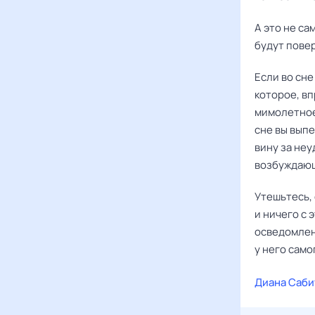
А это не с
будут пове
Если во сне
которое, вп
мимолетное,
сне вы выпе
вину за неу
возбуждающ
Утешьтесь,
и ничего с 
осведомлен
у него само
Диана Саби