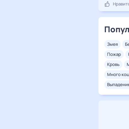
Нравит
Попул
змея
пожар
кровь
много ко
выпадени