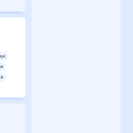
паук
на
ка