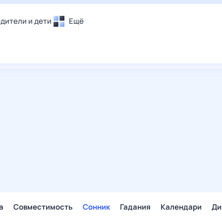
дители и дети
Ещё
Почта
овье
Поиск
лечения и отдых
Погода
и уют
ТВ-программа
т
ера
ологии и тренды
енные ситуации
егаем вместе
скопы
Помощь
а
Совместимость
Сонник
Гадания
Календари
Ди