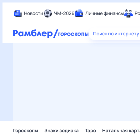
Новости
ЧМ-2026
Личные финансы
Ро
Еда
Поиск по интернету
Здор
Разв
Дом 
Спор
Карь
Авто
Техн
Жизн
Сбер
Горо
Гороскопы
Знаки зодиака
Таро
Натальная карт