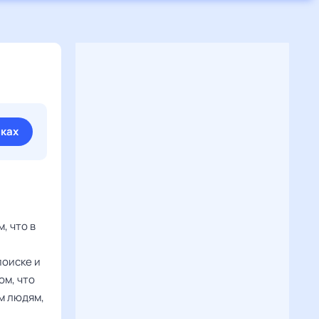
иках
, что в
поиске и
ом, что
м людям,