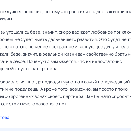
амое лучшее решение, потому что рано или поздно ваши прин
ржены.
 вы угощались безе, значит, скоро вас ждет любовное приклю
рочем, не будет иметь дальнейшего развития. Это будет неч
 но от этого не менее прекрасное и волнующее душу и тело.
кали безе, значит, в реальной жизни вам свойственно брать н
дачи в сексе. Почему-то вам кажется, что вы недостаточно
е действуете на партнера.
 физиология иногда подводит чувства в самый неподходящий 
этим не поделаешь. А кроме того, возможно, вы просто плохо
ы об эрогенных зонах своего партнера. Вам бы надо спросить
го, в этом ничего зазорного нет.
това