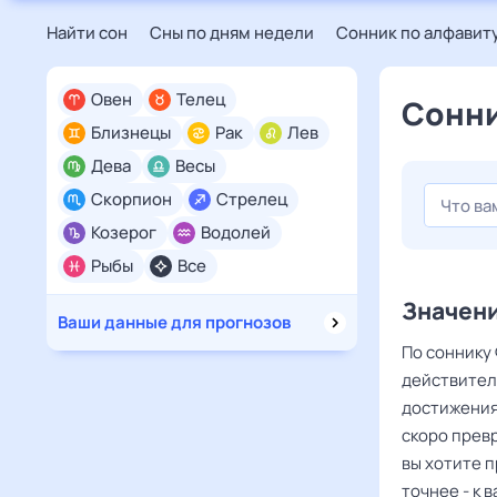
Найти сон
Сны по дням недели
Сонник по алфавит
Овен
Телец
Сонни
Близнецы
Рак
Лев
Дева
Весы
Скорпион
Стрелец
Козерог
Водолей
Рыбы
Все
Значени
Ваши данные для прогнозов
По соннику 
действител
достижения 
скоро превр
вы хотите 
точнее - к