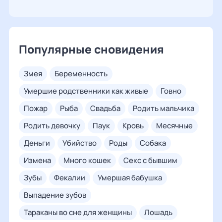
Популярные сновидения
змея
беременность
умершие родственники как живые
говно
пожар
рыба
свадьба
родить мальчика
родить девочку
паук
кровь
месячные
деньги
убийство
роды
собака
измена
много кошек
секс с бывшим
зубы
фекалии
умершая бабушка
выпадение зубов
тараканы во сне для женщины
лошадь