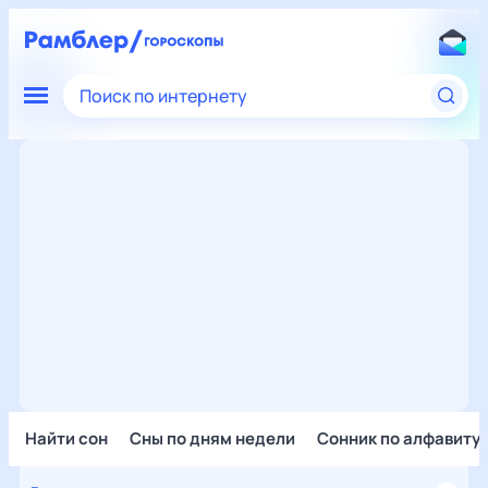
Поиск по интернету
Найти сон
Сны по дням недели
Сонник по алфавиту