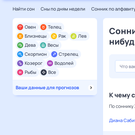
Найти сон
Сны по дням недели
Сонник по алфавит
Овен
Телец
Сонни
Близнецы
Рак
Лев
нибуд
Дева
Весы
Скорпион
Стрелец
Козерог
Водолей
Рыбы
Все
Ваши данные для прогнозов
К чему 
По соннику 
Диана Саби