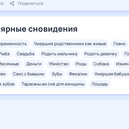
ся
Поделиться
ярные сновидения
беременность
умершие родственники как живые
говно
рыба
свадьба
родить мальчика
родить девочку
месячные
деньги
убийство
роды
собака
изме
шек
секс с бывшим
зубы
фекалии
умершая бабуш
е зубов
тараканы во сне для женщины
лошадь