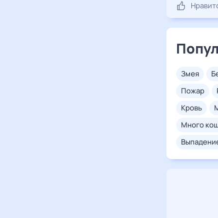
Нравит
Попул
змея
пожар
кровь
много ко
выпадени