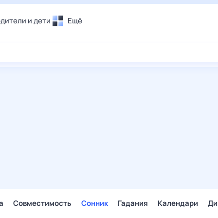
дители и дети
Ещё
Почта
овье
Поиск
лечения и отдых
Погода
и уют
ТВ-программа
т
ера
ологии и тренды
енные ситуации
егаем вместе
скопы
Помощь
а
Совместимость
Сонник
Гадания
Календари
Ди