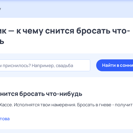
у
к — к чему снится бросать что-
ь
Найти в сонн
снится бросать что-нибудь
Хассе. Исполнятся твои намерения. Бросать в гневе - получит
това