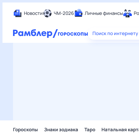
Новости
ЧМ-2026
Личные финансы
Ро
Еда
Поиск по интернету
Здор
Разв
Дом 
Спор
Карь
Авто
Техн
Жизн
Сбер
Горо
Гороскопы
Знаки зодиака
Таро
Натальная карт