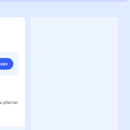
иках
ь убытки.