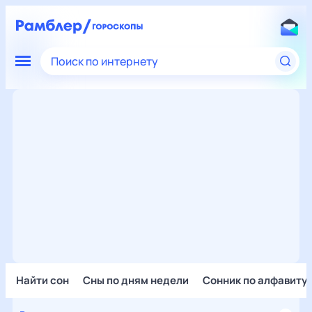
Поиск по интернету
Найти сон
Сны по дням недели
Сонник по алфавиту