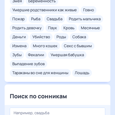
змея
беременность
умершие родственники как живые
говно
пожар
рыба
свадьба
родить мальчика
родить девочку
паук
кровь
месячные
деньги
убийство
роды
собака
измена
много кошек
секс с бывшим
зубы
фекалии
умершая бабушка
выпадение зубов
тараканы во сне для женщины
лошадь
Поиск по сонникам