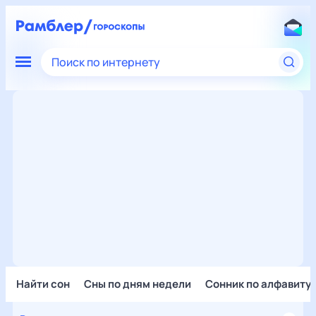
Поиск по интернету
Найти сон
Сны по дням недели
Сонник по алфавиту