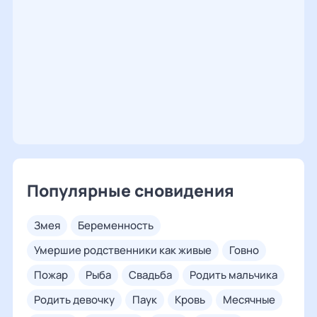
Популярные сновидения
змея
беременность
умершие родственники как живые
говно
пожар
рыба
свадьба
родить мальчика
родить девочку
паук
кровь
месячные