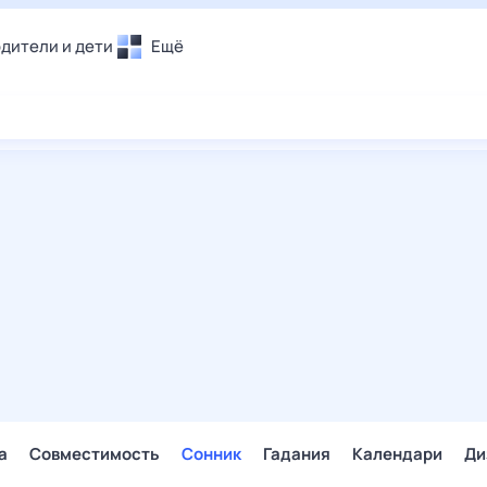
дители и дети
Ещё
Почта
овье
Поиск
лечения и отдых
Погода
и уют
ТВ-программа
т
ера
ологии и тренды
енные ситуации
егаем вместе
скопы
Помощь
а
Совместимость
Сонник
Гадания
Календари
Ди