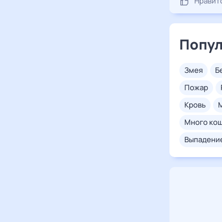
Нравит
Попул
змея
пожар
кровь
много ко
выпадени