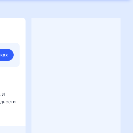
иках
. И
адности.