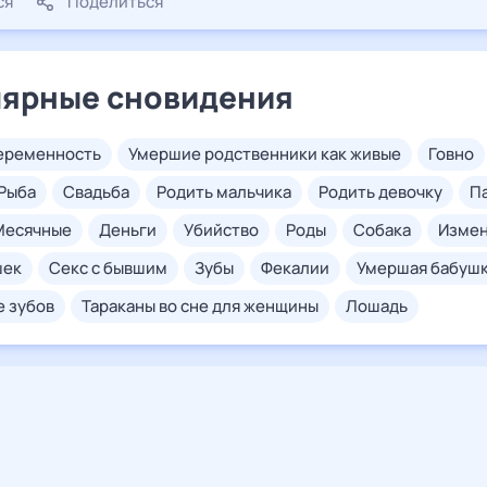
ся
Поделиться
ярные сновидения
беременность
умершие родственники как живые
говно
рыба
свадьба
родить мальчика
родить девочку
месячные
деньги
убийство
роды
собака
изме
шек
секс с бывшим
зубы
фекалии
умершая бабуш
е зубов
тараканы во сне для женщины
лошадь