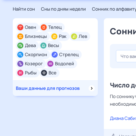
Найти сон
Сны по дням недели
Сонник по алфавит
Овен
Телец
Сонни
Близнецы
Рак
Лев
Дева
Весы
Скорпион
Стрелец
Козерог
Водолей
Рыбы
Все
Число д
Ваши данные для прогнозов
По соннику
необходимо
Диана Саби