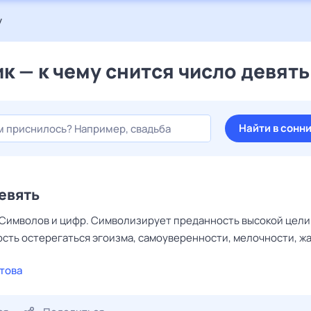
у
к — к чему снится число девять
Найти в сонн
евять
 Символов и цифр. Символизирует преданность высокой цели
сть остерегаться эгоизма, самоуверенности, мелочности, ж
това