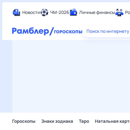
Новости
ЧМ-2026
Личные финансы
Ро
Еда
Поиск по интернету
Здор
Разв
Дом 
Спор
Карь
Авто
Техн
Жизн
Сбер
Горо
Гороскопы
Знаки зодиака
Таро
Натальная карт