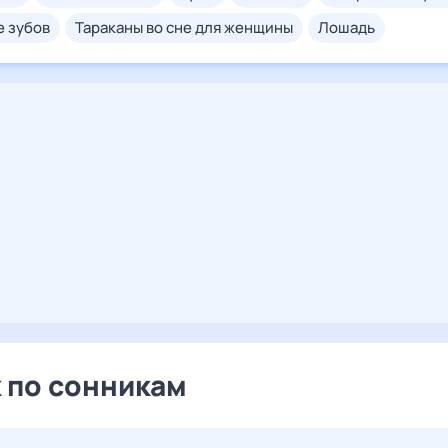
е зубов
тараканы во сне для женщины
лошадь
 по сонникам