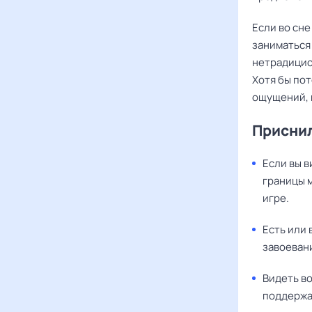
Если во сне
заниматься
нетрадицио
Хотя бы пот
ощущений, 
Приснил
Если вы в
границы м
игре.
Есть или 
завоеван
Видеть во
поддержат