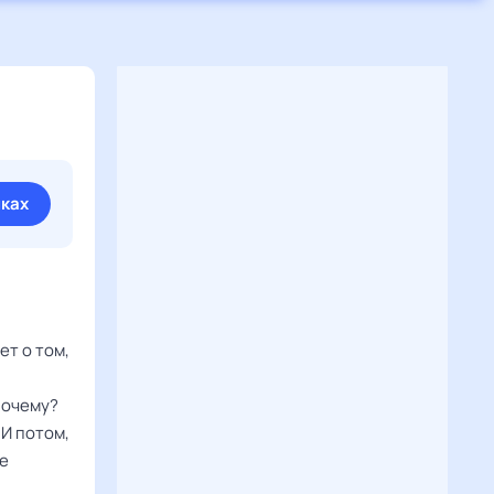
иках
ет о том,
почему?
 И потом,
ше