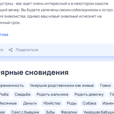
 устриц - вас ждет очень интересный и в некотором смысле
щий вечер. Вы будете увлечены своим собеседником и остро
я знакомства, однако ваш новый знакомый исчезнет на
нный срок.
това
ся
Поделиться
ярные сновидения
беременность
умершие родственники как живые
говно
рыба
свадьба
родить мальчика
родить девочку
месячные
деньги
убийство
роды
собака
изме
шек
секс с бывшим
зубы
фекалии
умершая бабуш