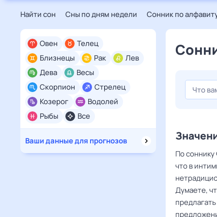
Найти сон
Сны по дням недели
Сонник по алфавит
Овен
Телец
Сонни
Близнецы
Рак
Лев
Дева
Весы
Скорпион
Стрелец
Козерог
Водолей
Рыбы
Все
Значени
Ваши данные для прогнозов
По соннику 
что в инти
нетрадицио
Думаете, чт
предлагать
предложен