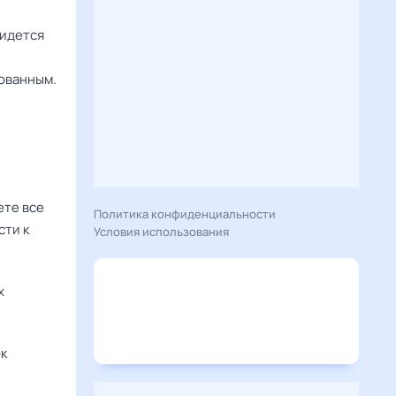
ридется
рованным.
ете все
Политика конфиденциальности
сти к
Условия использования
х
ок