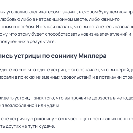
 вы угощались деликатесом - значит, в скором будущем вам п
 любовью либо в нетрадиционном месте, либо каким-то
нным способом. И нельзя сказать, что вы останетесь разоча
ому, что этому будет способствовать новизна впечатлений и
полученных в результате.
ись устрицы по соннику Миллера
идите во сне, что едите устриц, – это означает, что вы перейд
орали в поисках низменных удовольствий и в потакании стра
видеть устриц – знак того, что вы проявите дерзость в метода
ия возлюбленной или удачи.
 сне устричную раковину – означает тщетность ваших попыт
ь других на пути к удаче.