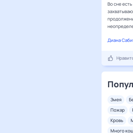
Во сне есть
захватываю
продолжени
неопределе
Диана Саби
Нравит
Попул
змея
пожар
кровь
много ко