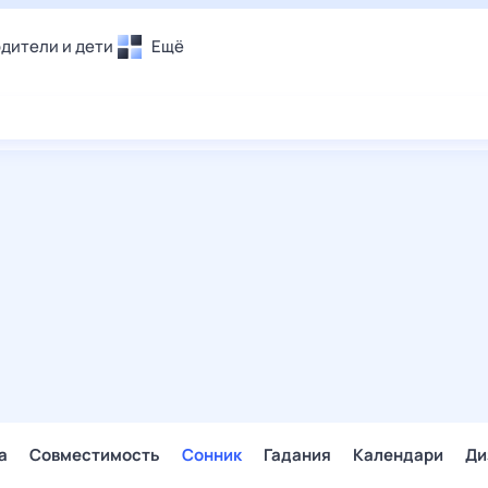
дители и дети
Ещё
Почта
овье
Поиск
лечения и отдых
Погода
и уют
ТВ-программа
т
ера
ологии и тренды
енные ситуации
егаем вместе
скопы
Помощь
а
Совместимость
Сонник
Гадания
Календари
Ди