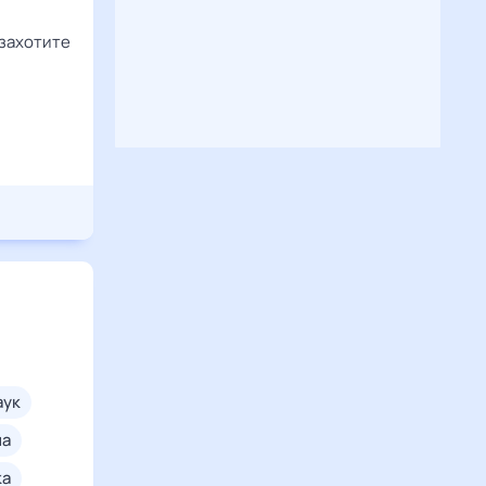
 захотите
паук
на
ка