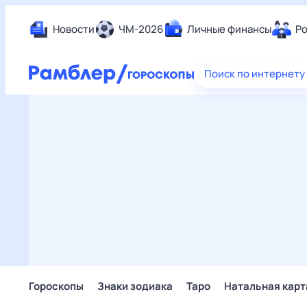
Новости
ЧМ-2026
Личные финансы
Ро
Еда
Поиск по интернету
Здор
Разв
Дом 
Спор
Карь
Авто
Техн
Жизн
Сбер
Горо
Гороскопы
Знаки зодиака
Таро
Натальная карт