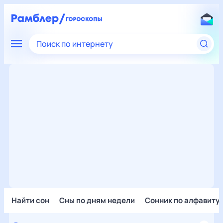
Поиск по интернету
Найти сон
Сны по дням недели
Сонник по алфавиту