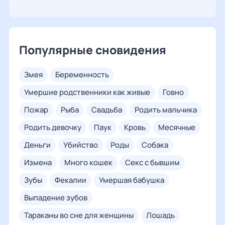
Популярные сновидения
змея
беременность
умершие родственники как живые
говно
пожар
рыба
свадьба
родить мальчика
родить девочку
паук
кровь
месячные
деньги
убийство
роды
собака
измена
много кошек
секс с бывшим
зубы
фекалии
умершая бабушка
выпадение зубов
тараканы во сне для женщины
лошадь