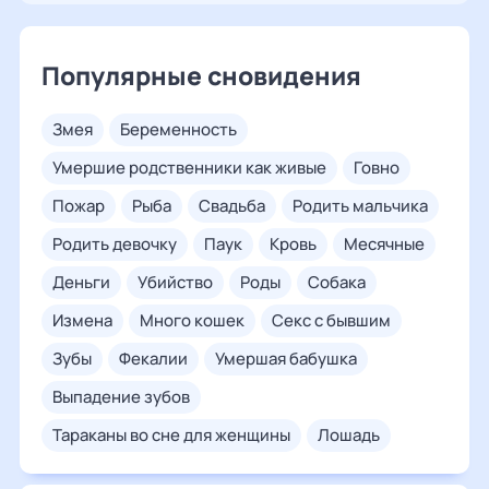
Популярные сновидения
змея
беременность
умершие родственники как живые
говно
пожар
рыба
свадьба
родить мальчика
родить девочку
паук
кровь
месячные
деньги
убийство
роды
собака
измена
много кошек
секс с бывшим
зубы
фекалии
умершая бабушка
выпадение зубов
тараканы во сне для женщины
лошадь