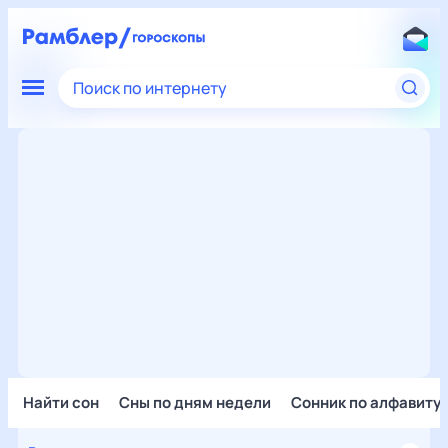
Поиск по интернету
Найти сон
Сны по дням недели
Сонник по алфавиту