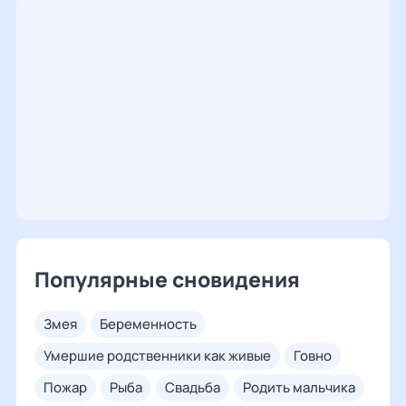
Популярные сновидения
змея
беременность
умершие родственники как живые
говно
пожар
рыба
свадьба
родить мальчика