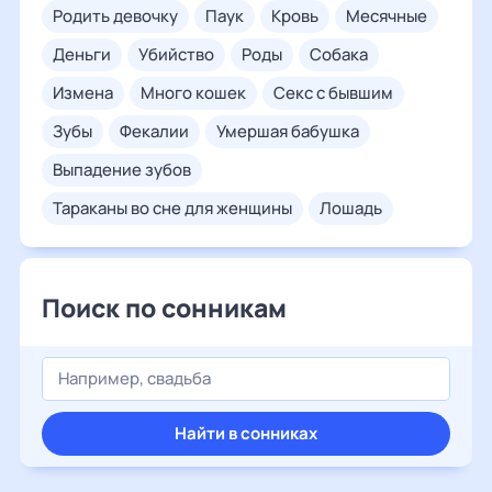
родить девочку
паук
кровь
месячные
деньги
убийство
роды
собака
измена
много кошек
секс с бывшим
зубы
фекалии
умершая бабушка
выпадение зубов
тараканы во сне для женщины
лошадь
Поиск по сонникам
Найти в сонниках