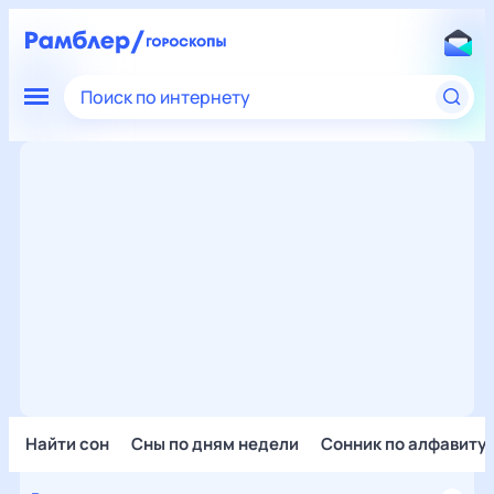
Поиск по интернету
Найти сон
Сны по дням недели
Сонник по алфавиту