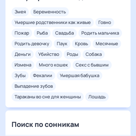
змея
беременность
умершие родственники как живые
говно
пожар
рыба
свадьба
родить мальчика
родить девочку
паук
кровь
месячные
деньги
убийство
роды
собака
измена
много кошек
секс с бывшим
зубы
фекалии
умершая бабушка
выпадение зубов
тараканы во сне для женщины
лошадь
Поиск по сонникам