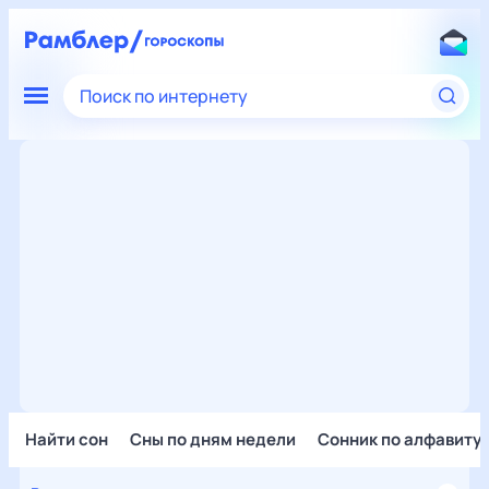
Поиск по интернету
Найти сон
Сны по дням недели
Сонник по алфавиту