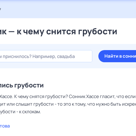
у
к — к чему снится грубости
Найти в сонн
ись грубости
Хассе. К чему снятся грубости? Сонник Хассе гласит, что если
ит или слышит грубости - то это к тому, что нужно быть искр
убости - к склокам.
това