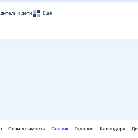
дители и дети
Ещё
Почта
овье
Поиск
лечения и отдых
Погода
и уют
ТВ-программа
т
ера
ологии и тренды
енные ситуации
егаем вместе
скопы
Помощь
а
Совместимость
Сонник
Гадания
Календари
Ди