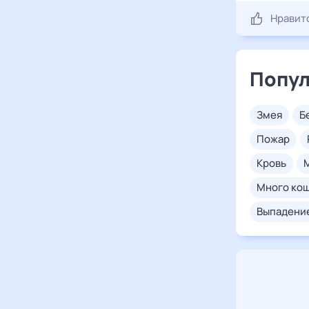
Нравит
Попул
змея
пожар
кровь
много ко
выпадени