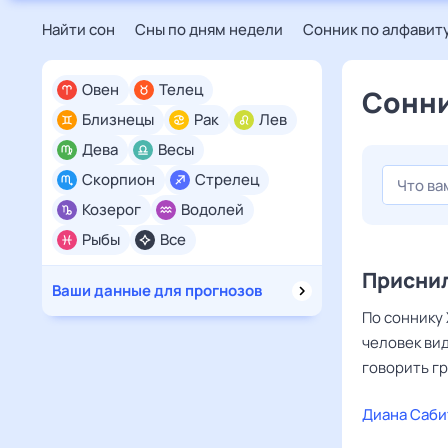
Найти сон
Сны по дням недели
Сонник по алфавит
Овен
Телец
Сонни
Близнецы
Рак
Лев
Дева
Весы
Скорпион
Стрелец
Козерог
Водолей
Рыбы
Все
Приснил
Ваши данные для прогнозов
По соннику 
человек вид
говорить гр
Диана Саби