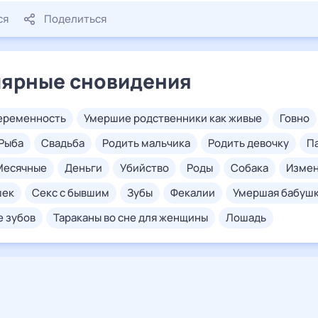
ся
Поделиться
ярные сновидения
беременность
умершие родственники как живые
говно
рыба
свадьба
родить мальчика
родить девочку
месячные
деньги
убийство
роды
собака
изме
шек
секс с бывшим
зубы
фекалии
умершая бабуш
е зубов
тараканы во сне для женщины
лошадь