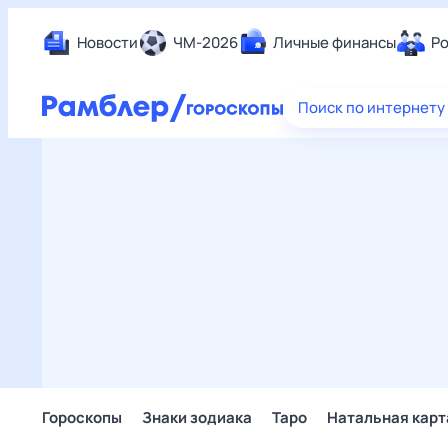
Новости
ЧМ-2026
Личные финансы
Ро
Еда
Поиск по интернету
Здор
Разв
Дом 
Спор
Карь
Авто
Техн
Жизн
Сбер
Горо
Гороскопы
Знаки зодиака
Таро
Натальная карт