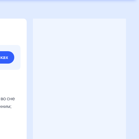
иках
 во сне
енним;