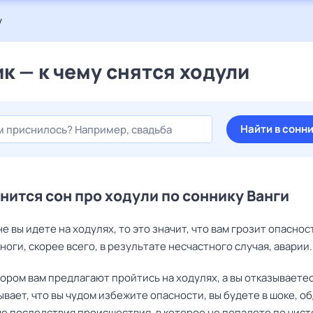
у
к — к чему снятся ходули
Найти в сонн
снится сон про ходули по соннику Ванги
не вы идете на ходулях, то это значит, что вам грозит опаснос
ноги, скорее всего, в результате несчастного случая, аварии.
тором вам предлагают пройтись на ходулях, а вы отказываетес
вает, что вы чудом избежите опасности, вы будете в шоке, о
е последствия происшествия, в которое не попадете по чист