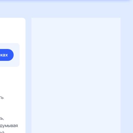
иках
ть
ь,
бдумывая
ой