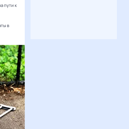
а пути к
аты в