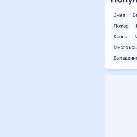
змея
пожар
кровь
много ко
выпадени