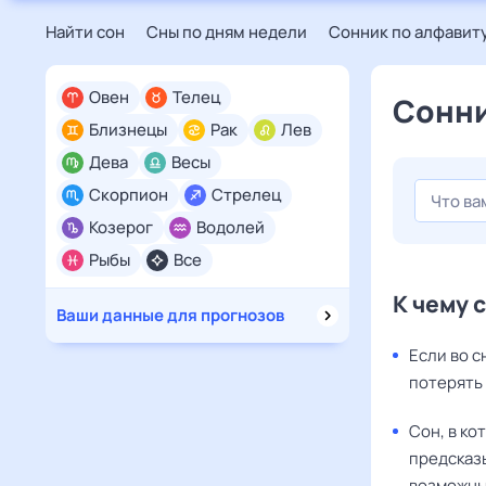
Найти сон
Сны по дням недели
Сонник по алфавит
Овен
Телец
Сонни
Близнецы
Рак
Лев
Дева
Весы
Скорпион
Стрелец
Козерог
Водолей
Рыбы
Все
К чему 
Ваши данные для прогнозов
Если во с
потерять 
Сон, в ко
предсказы
возможны