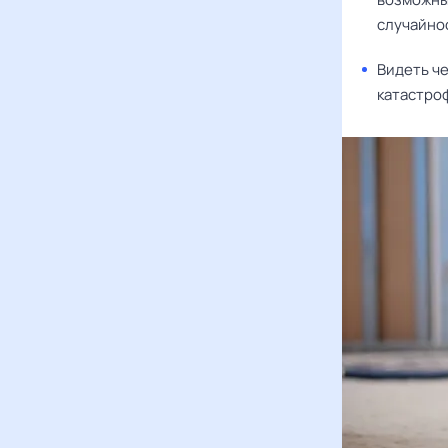
случайно
Видеть че
катастроф