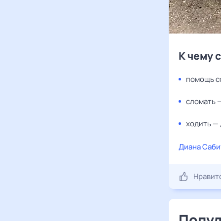
К чему 
помощь с
сломать 
ходить —
Диана Саби
Нравит
Попул