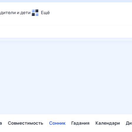
дители и дети
Ещё
Почта
овье
Поиск
лечения и отдых
Погода
и уют
ТВ-программа
т
ера
ологии и тренды
енные ситуации
егаем вместе
скопы
Помощь
а
Совместимость
Сонник
Гадания
Календари
Ди