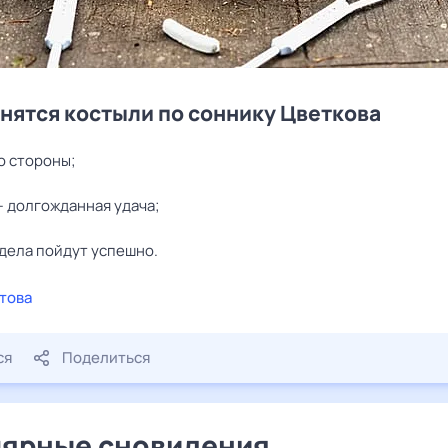
снятся костыли по соннику Цветкова
о стороны;
— долгожданная удача;
 дела пойдут успешно.
това
ся
Поделиться
ярные сновидения