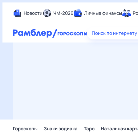
Новости
ЧМ-2026
Личные финансы
Ро
Еда
Поиск по интернету
Здор
Разв
Дом 
Спор
Карь
Авто
Техн
Жизн
Сбер
Горо
Гороскопы
Знаки зодиака
Таро
Натальная карт