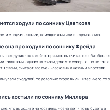
снятся ходули по соннику Цветкова
ости с подчиненными, помощниками или к недомоганию.
е сна про ходули по соннику Фрейда
ть на ходулях - по какой-то причине вы считаете себя обдел
и талантами, однако на самом деле это совершенно не так, а 
ты с вами, считают вас очень ласковым и нежным в постели.
 вы упали с ходулей, то довольно скоро вы лишитесь чего-то 
ись костыли по соннику Миллера
 сне, что вы ходите на костылях, – означает, что вы будете в