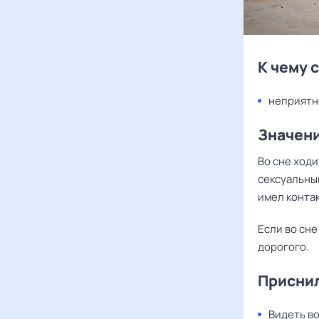
К чему 
неприятн
Значени
Во сне ходи
сексуальным
имел контак
Если во сне
дорогого.
Приснил
Видеть во