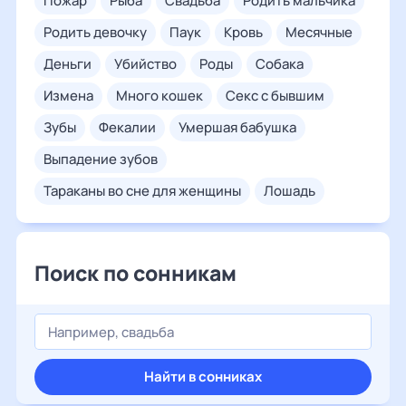
пожар
рыба
свадьба
родить мальчика
родить девочку
паук
кровь
месячные
деньги
убийство
роды
собака
измена
много кошек
секс с бывшим
зубы
фекалии
умершая бабушка
выпадение зубов
тараканы во сне для женщины
лошадь
Поиск по сонникам
Найти в сонниках