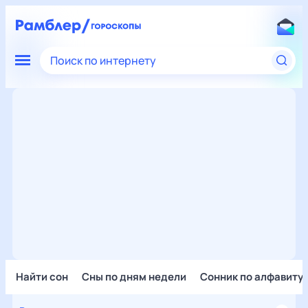
Поиск по интернету
Найти сон
Сны по дням недели
Сонник по алфавиту