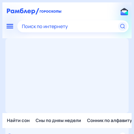
Поиск по интернету
Найти сон
Сны по дням недели
Сонник по алфавиту