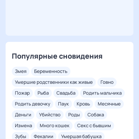
Популярные сновидения
змея
беременность
умершие родственники как живые
говно
пожар
рыба
свадьба
родить мальчика
родить девочку
паук
кровь
месячные
деньги
убийство
роды
собака
измена
много кошек
секс с бывшим
зубы
фекалии
умершая бабушка