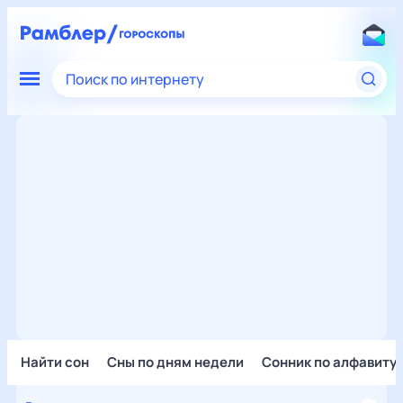
Поиск по интернету
Найти сон
Сны по дням недели
Сонник по алфавиту