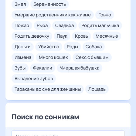
змея
беременность
умершие родственники как живые
говно
пожар
рыба
свадьба
родить мальчика
родить девочку
паук
кровь
месячные
деньги
убийство
роды
собака
измена
много кошек
секс с бывшим
зубы
фекалии
умершая бабушка
выпадение зубов
тараканы во сне для женщины
лошадь
Поиск по сонникам