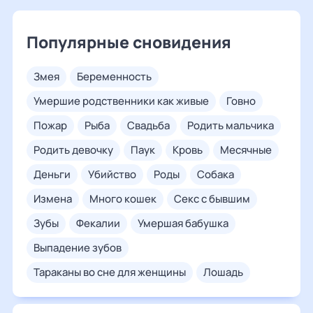
Популярные сновидения
змея
беременность
умершие родственники как живые
говно
пожар
рыба
свадьба
родить мальчика
родить девочку
паук
кровь
месячные
деньги
убийство
роды
собака
измена
много кошек
секс с бывшим
зубы
фекалии
умершая бабушка
выпадение зубов
тараканы во сне для женщины
лошадь