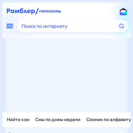
Поиск по интернету
Найти сон
Сны по дням недели
Сонник по алфавиту