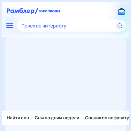
Поиск по интернету
Найти сон
Сны по дням недели
Сонник по алфавиту