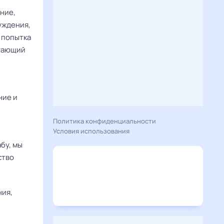
ние,
уждения,
 попытка
огающий
ние и
Политика конфиденциальности
Условия использования
бу, мы
ство
ния,