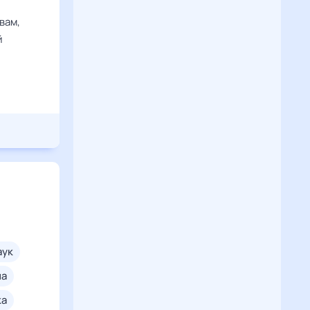
вам,
й
паук
на
ка