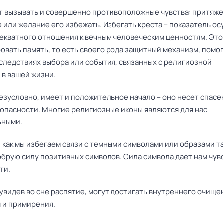
т вызывать и совершенно противоположные чувства: притяже
 или желание его избежать. Избегать креста – показатель ос
декватного отношения к вечным человеческим ценностям. Это
овать память, то есть своего рода защитный механизм, пом
оследствиях выбора или события, связанных с религиозной
 в вашей жизни.
езусловно, имеет и положительное начало – оно несет спасе
зопасности. Многие религиозные иконы являются для нас
ьными.
е, как мы избегаем связи с темными символами или образами та
брую силу позитивных символов. Сила символа дает нам чув
ти.
увидев во сне распятие, могут достигать внутреннего очище
 и примирения.