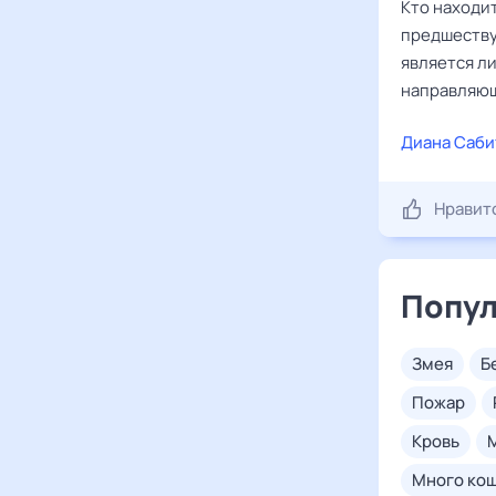
Кто находит
предшеству
является л
направляющ
Диана Саби
Нравит
Попул
змея
пожар
кровь
много ко