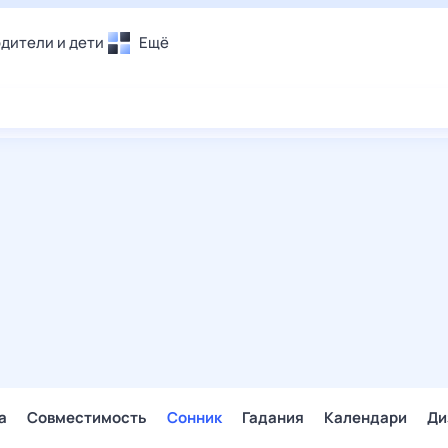
дители и дети
Ещё
Почта
овье
Поиск
лечения и отдых
Погода
и уют
ТВ-программа
т
ера
ологии и тренды
енные ситуации
егаем вместе
скопы
Помощь
а
Совместимость
Сонник
Гадания
Календари
Ди