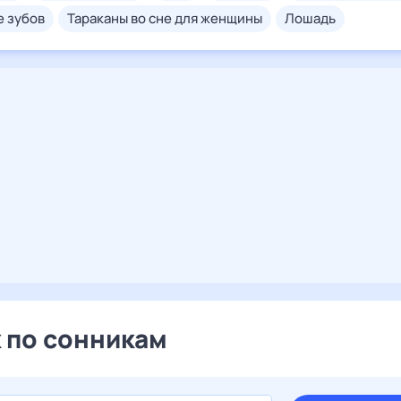
е зубов
тараканы во сне для женщины
лошадь
 по сонникам