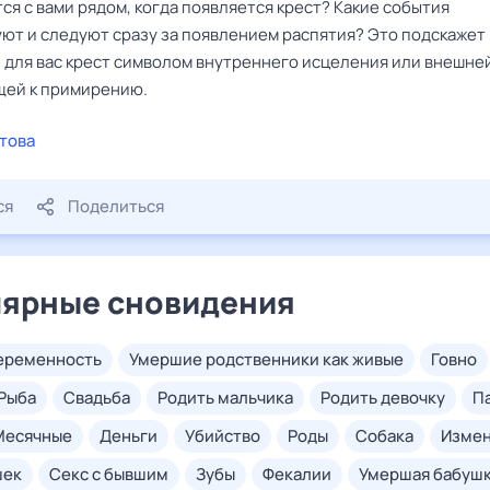
ся с вами рядом, когда появляется крест? Какие события
ют и следуют сразу за появлением распятия? Это подскажет 
и для вас крест символом внутреннего исцеления или внешне
ей к примирению.
това
ся
Поделиться
ярные сновидения
беременность
умершие родственники как живые
говно
рыба
свадьба
родить мальчика
родить девочку
месячные
деньги
убийство
роды
собака
изме
шек
секс с бывшим
зубы
фекалии
умершая бабуш