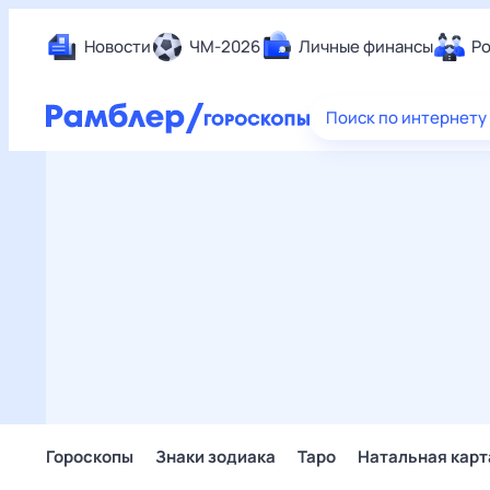
Новости
ЧМ-2026
Личные финансы
Ро
Еда
Поиск по интернету
Здор
Разв
Дом 
Спор
Карь
Авто
Техн
Жизн
Сбер
Горо
Гороскопы
Знаки зодиака
Таро
Натальная карт