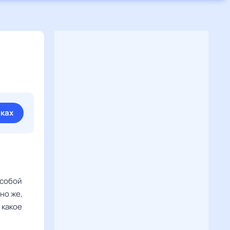
иках
 собой
но же,
 какое