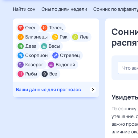
Найти сон
Сны по дням недели
Сонник по алфавит
Овен
Телец
Сонни
Близнецы
Рак
Лев
распя
Дева
Весы
Скорпион
Стрелец
Козерог
Водолей
Рыбы
Все
Ваши данные для прогнозов
Увидеть
По соннику
утешение, о
важно проан
влияние ок