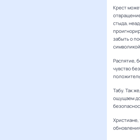
Крест може
отвращение
стыда, неа
проигнорир
забыть о п
символикой
Распятие, б
чувство бе
положител
Табу. Так ж
ощущаем до
безопаснос
Христиане, 
обновления