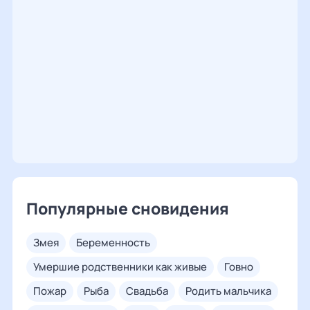
Популярные сновидения
змея
беременность
умершие родственники как живые
говно
пожар
рыба
свадьба
родить мальчика