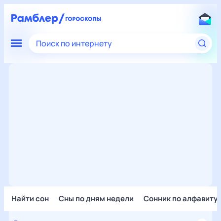
Поиск по интернету
Найти сон
Сны по дням недели
Сонник по алфавиту