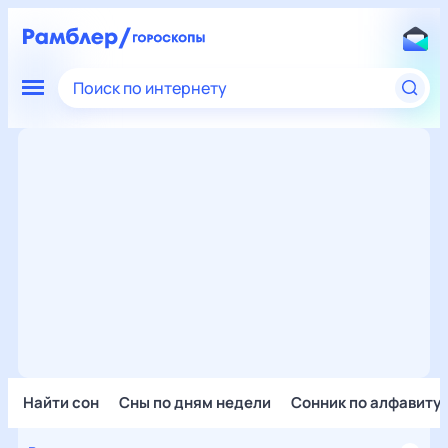
Поиск по интернету
Найти сон
Сны по дням недели
Сонник по алфавиту