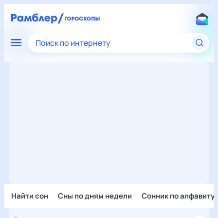
Поиск по интернету
Найти сон
Сны по дням недели
Сонник по алфавиту