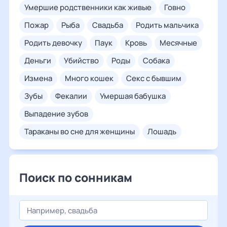
умершие родственники как живые
говно
пожар
рыба
свадьба
родить мальчика
родить девочку
паук
кровь
месячные
деньги
убийство
роды
собака
измена
много кошек
секс с бывшим
зубы
фекалии
умершая бабушка
выпадение зубов
тараканы во сне для женщины
лошадь
Поиск по сонникам