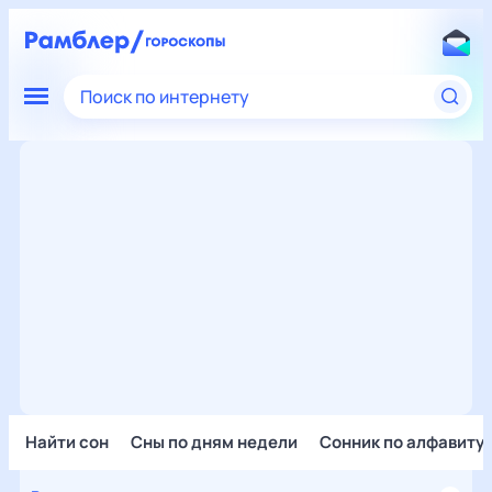
Поиск по интернету
Найти сон
Сны по дням недели
Сонник по алфавиту