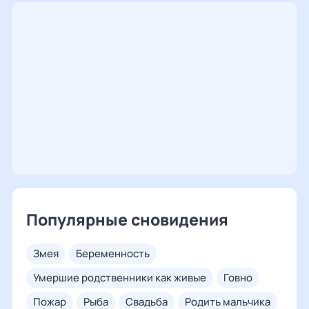
Популярные сновидения
змея
беременность
умершие родственники как живые
говно
пожар
рыба
свадьба
родить мальчика