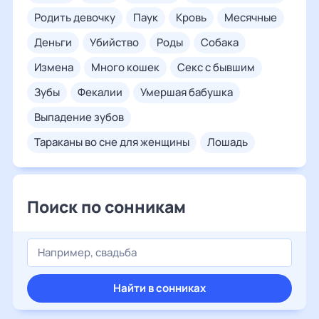
родить девочку
паук
кровь
месячные
деньги
убийство
роды
собака
измена
много кошек
секс с бывшим
зубы
фекалии
умершая бабушка
выпадение зубов
тараканы во сне для женщины
лошадь
Поиск по сонникам
Найти в сонниках