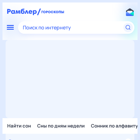
Поиск по интернету
Найти сон
Сны по дням недели
Сонник по алфавиту