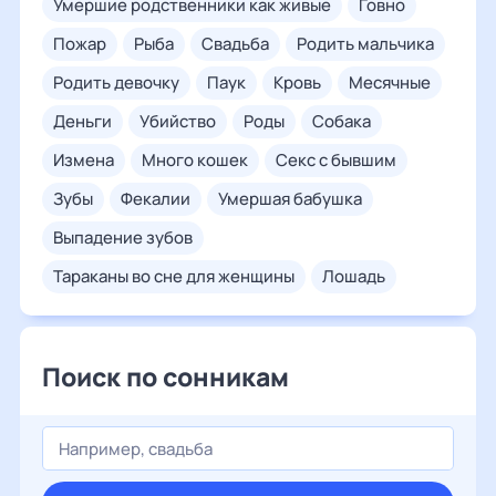
умершие родственники как живые
говно
пожар
рыба
свадьба
родить мальчика
родить девочку
паук
кровь
месячные
деньги
убийство
роды
собака
измена
много кошек
секс с бывшим
зубы
фекалии
умершая бабушка
выпадение зубов
тараканы во сне для женщины
лошадь
Поиск по сонникам