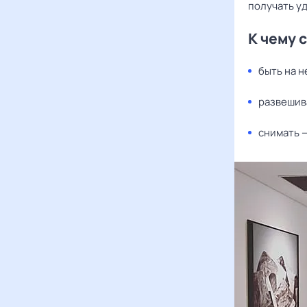
получать уд
К чему 
быть на н
развешива
снимать 