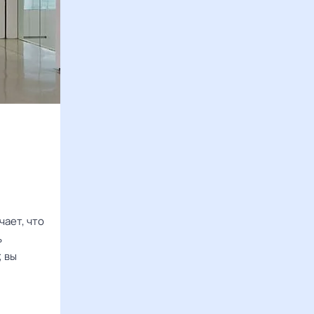
чает, что
ь
; вы