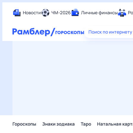
Новости
ЧМ-2026
Личные финансы
Ро
Еда
Поиск по интернету
Здор
Разв
Дом 
Спор
Карь
Авто
Техн
Жизн
Сбер
Горо
Гороскопы
Знаки зодиака
Таро
Натальная карт