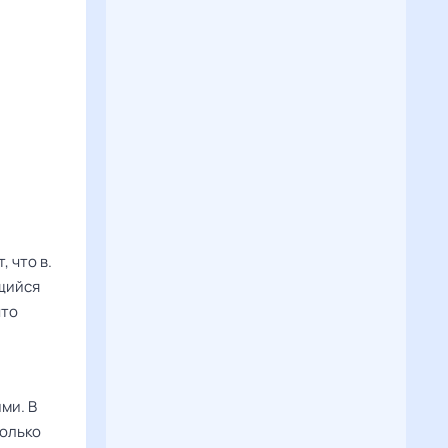
, что в.
ющийся
что
ми. В
только