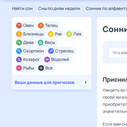
Найти сон
Сны по дням недели
Сонник по алфавит
Овен
Телец
Сонни
Близнецы
Рак
Лев
Дева
Весы
Скорпион
Стрелец
Козерог
Водолей
Рыбы
Все
Приснил
Ваши данные для прогнозов
Увидеть во 
своей жизн
приобретет
значительн
Если вам с