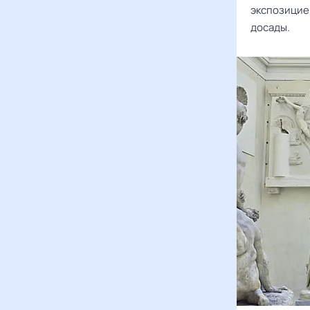
экспозицие
досады.