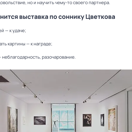
овольствие, но и научить чему-то своего партнера.
снится выставка по соннику Цветкова
ей — к удаче;
ть картины — к награде;
— неблагодарность, разочарование.