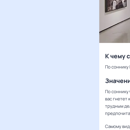
К чему 
По соннику 
Значени
По соннику 
вас гнетет 
трудным де
предпочита
Самому виде