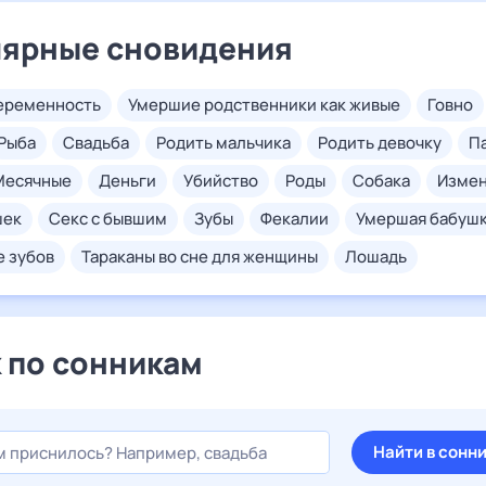
ярные сновидения
беременность
умершие родственники как живые
говно
рыба
свадьба
родить мальчика
родить девочку
месячные
деньги
убийство
роды
собака
изме
шек
секс с бывшим
зубы
фекалии
умершая бабуш
е зубов
тараканы во сне для женщины
лошадь
 по сонникам
Найти в сонн