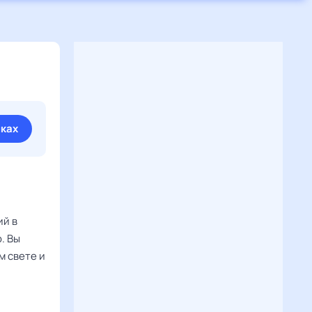
иках
ий в
. Вы
м свете и