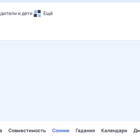
дители и дети
Ещё
Почта
овье
Поиск
лечения и отдых
Погода
и уют
ТВ-программа
т
ера
ологии и тренды
енные ситуации
егаем вместе
скопы
Помощь
а
Совместимость
Сонник
Гадания
Календари
Ди