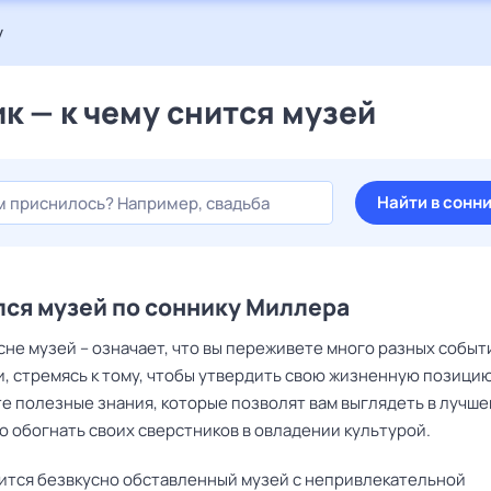
у
к — к чему снится музей
Найти в сонн
ся музей по соннику Миллера
сне музей – означает, что вы переживете много разных событ
и, стремясь к тому, чтобы утвердить свою жизненную позицию
е полезные знания, которые позволят вам выглядеть в лучше
о обогнать своих сверстников в овладении культурой.
нится безвкусно обставленный музей с непривлекательной