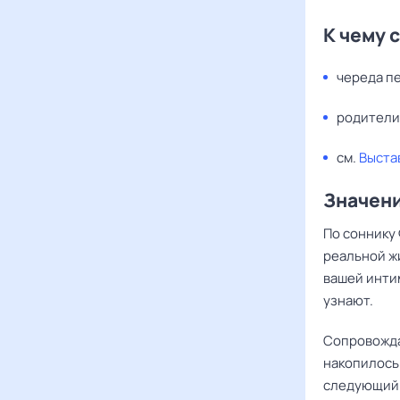
К чему 
череда п
родители
см.
Выста
Значени
По соннику 
реальной жи
вашей интим
узнают.
Сопровождат
накопилось 
следующий 