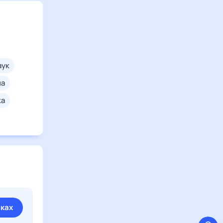
паук
на
ка
иках