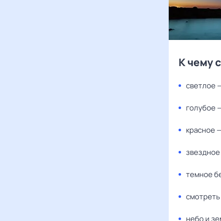
К чему 
светлое —
голубое 
красное —
звездное
темное бе
смотреть
небо и зе