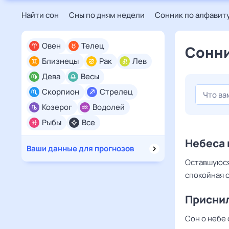
Найти сон
Сны по дням недели
Сонник по алфавит
Овен
Телец
Сонни
Близнецы
Рак
Лев
Дева
Весы
Скорпион
Стрелец
Козерог
Водолей
Рыбы
Все
Небеса 
Ваши данные для прогнозов
Оставшуюся
спокойная 
Приснил
Сон о небе