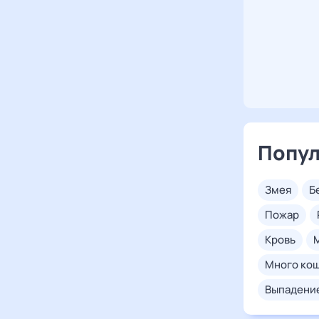
Попул
змея
пожар
кровь
много ко
выпадени