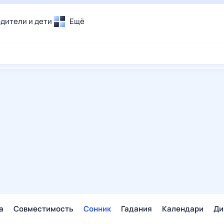
дители и дети
Ещё
Почта
овье
Поиск
лечения и отдых
Погода
и уют
ТВ-программа
т
ера
ологии и тренды
енные ситуации
егаем вместе
скопы
Помощь
а
Совместимость
Сонник
Гадания
Календари
Ди