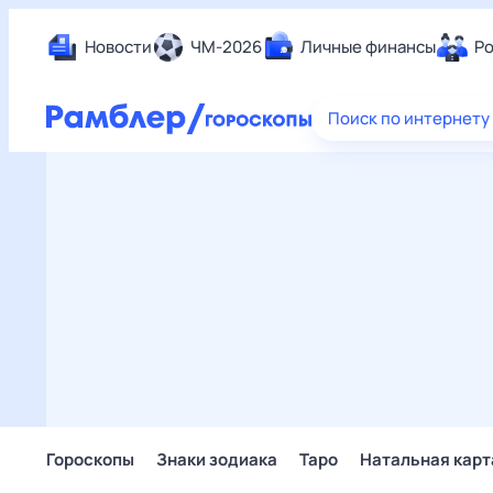
Новости
ЧМ-2026
Личные финансы
Ро
Еда
Поиск по интернету
Здор
Разв
Дом 
Спор
Карь
Авто
Техн
Жизн
Сбер
Горо
Гороскопы
Знаки зодиака
Таро
Натальная карт