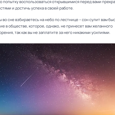
ю попытку воспользоваться открывшимися перед вами прекр
тями и достичь успеха в своей работе.
ы во сне взбираетесь на небо по лестнице – сон сулит вам бы
е в обществе, которое, однако, не принесет вам желанного
рения, так как вы не заплатите за него никакими усилиями.