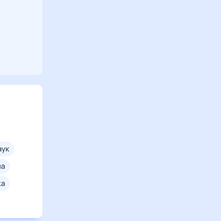
паук
на
ка