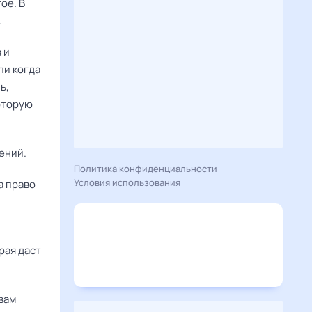
ое. В
.
 и
ли когда
ь,
оторую
ений.
Политика конфиденциальности
Условия использования
а право
рая даст
вам