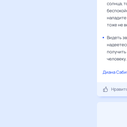
солнца, т
беспокойс
наладите 
тоже не 
Видеть зв
надеетесь
получить 
человеку.
Диана Саби
Нравит