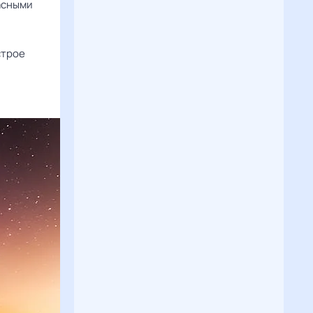
асными
строе