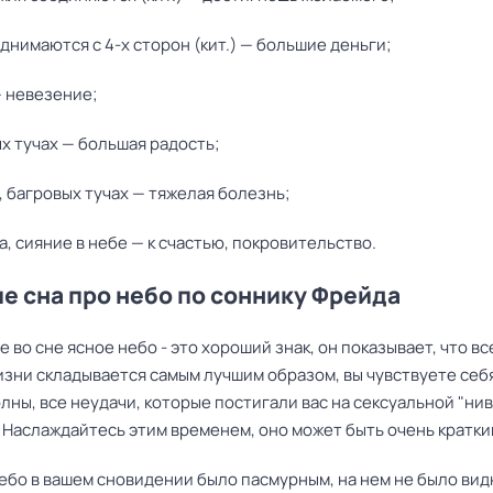
днимаются с 4-х сторон (кит.) — большие деньги;
— невезение;
х тучах — большая радость;
, багровых тучах — тяжелая болезнь;
а, сияние в небе — к счастью, покровительство.
е сна про небо по соннику Фрейда
 во сне ясное небо - это хороший знак, он показывает, что вс
зни складывается самым лучшим образом, вы чувствуете себ
лны, все неудачи, которые постигали вас на сексуальной "нив
 Наслаждайтесь этим временем, оно может быть очень кратки
ебо в вашем сновидении было пасмурным, на нем не было вид