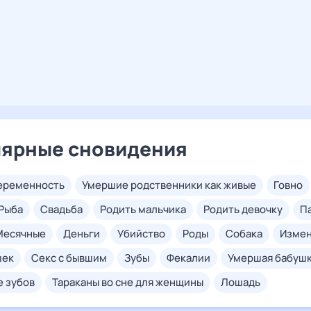
ярные сновидения
беременность
умершие родственники как живые
говно
рыба
свадьба
родить мальчика
родить девочку
месячные
деньги
убийство
роды
собака
изме
шек
секс с бывшим
зубы
фекалии
умершая бабуш
е зубов
тараканы во сне для женщины
лошадь