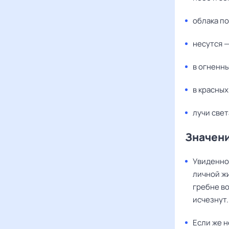
облака по
несутся 
в огненны
в красных
лучи свет
Значени
Увиденное
личной жи
гребне во
исчезнут.
Если же н