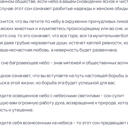
анном обществе, если небо в вашем сновидении ясное и чист
случае этот сон означает разбитые надежды и женские обиды
снится, что вы летите по небу в окружении причудливых ликов
ческих животных и изумляетесь происходящему или во сне, и
ото сна, то это означает, что все горе, вся та мучительная бол
я даже грубые неразвитые души, истечет каплей ревности, к
аша несчастная любовь, а неверность будет развенчана.
о сне багровеющее небо – знак мятежей и общественных волн
дное означает, что вы вступаете на путь настоящей борьбы з
ся в этой жизни, но борьба эта будет успешной для вас.
видите освещенное небо с небесными светилами – сон сулит
щую вам огромную работу духа, возвращение к природе, кото
сть и утешение.
идите себя вознесенным на небеса – то этот сон предвещает 