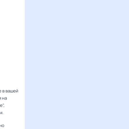
е в вашей
я на
е",
м.
но