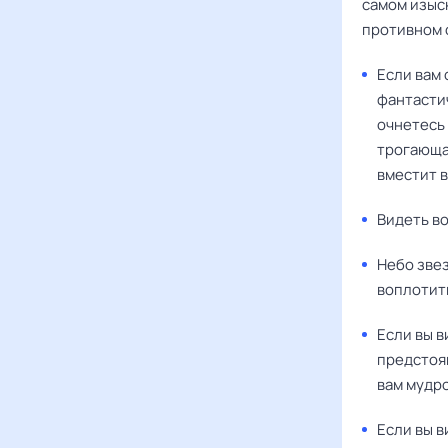
самом изыск
противном 
Если вам 
фантасти
очнетесь 
трогающа
вместит в
Видеть в
Небо звез
воплотить
Если вы 
предстоя
вам мудро
Если вы в