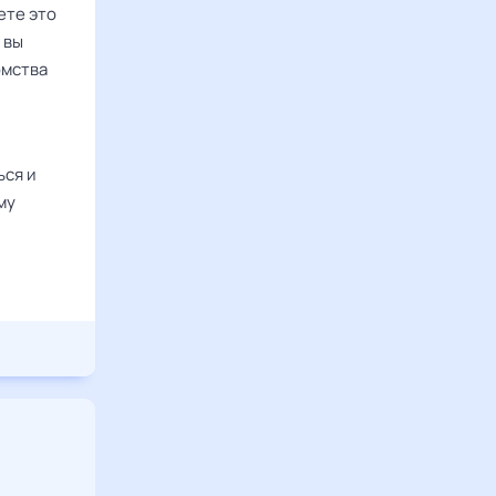
ете это
 вы
омства
ься и
му