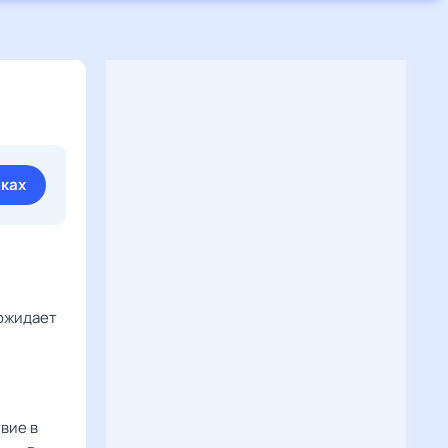
иках
 ожидает
вие в