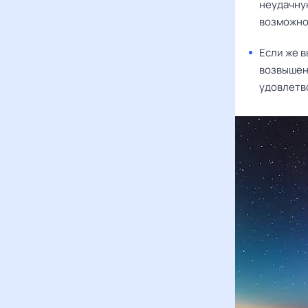
неудачну
возможнос
Если же в
возвышени
удовлетво