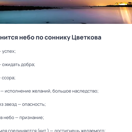
снится небо по соннику Цветкова
 успех;
— ожидать добра;
 ссора;
 — исполнение желаний, большое наследство;
з звезд — опасность;
 в небо — признание;
мля соединяются (кит.) — достигнешь желаемого;